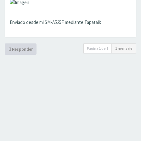
Enviado desde mi SM-A525F mediante Tapatalk
Página
1
de
1
1 mensaje
Responder