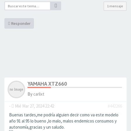
1 mensaje
Responder
YAMAHA XTZ660
By
carlixt
-
Mié Mar 27, 2024 22:42
#442266
Buenas tardes,me podría alguien decir como va este modelo
año 91 al 95 lo bueno ,lo malo, malos endemicos consumos y
autonomía,gracias y un saludo.