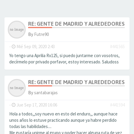
RE: GENTE DE MADRID Y ALREDEDORES
By
Futre90
-
Mié Sep 09, 2020 2:43
#441565
Yo tengo una Aprilia Rx125, si puedo juntarme con vosotros,
decírmelo por privado porfavor, estoy interesado. Saludoss
RE: GENTE DE MADRID Y ALREDEDORES
By
santabarajas
-
Jue Sep 17, 2020 16:06
#441594
Hola a todos,,soy nuevo en esto del enduro,, aunque hace
unos años lo estuve practicando aunque ya habre perdido
todas las habilidades....
Me gustaría unirme al grupo y poder hacer alguna ruta de vez