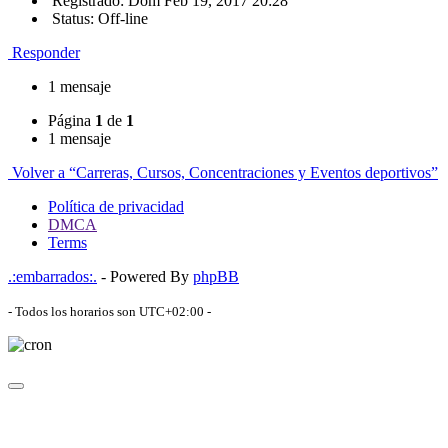
Registrado: Dom Feb 19, 2017 20:28
Status: Off-line
Responder
1 mensaje
Página
1
de
1
1 mensaje
Volver a “Carreras, Cursos, Concentraciones y Eventos deportivos”
Política de privacidad
DMCA
Terms
.:embarrados:.
- Powered By
phpBB
- Todos los horarios son
UTC+02:00
-