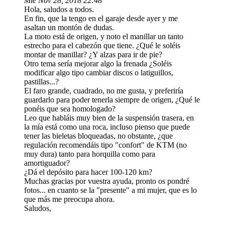
Mié Nov 28, 2018 22:48
Hola, saludos a todos.
En fin, que la tengo en el garaje desde ayer y me
asaltan un montón de dudas.
La moto está de origen, y noto el manillar un tanto
estrecho para el cabezón que tiene. ¿Qué le soléis
montar de manillar? ¿Y alzas para ir de pie?
Otro tema sería mejorar algo la frenada ¿Soléis
modificar algo tipo cambiar discos o latiguillos,
pastillas...?
El faro grande, cuadrado, no me gusta, y preferiría
guardarlo para poder tenerla siempre de origen, ¿Qué le
ponéis que sea homologado?
Leo que habláis muy bien de la suspensión trasera, en
la mía está como una roca, incluso pienso que puede
tener las bieletas bloqueadas, no obstante, ¿que
regulación recomendáis tipo "confort" de KTM (no
muy dura) tanto para horquilla como para
amortiguador?
¿Dá el depósito para hacer 100-120 km?
Muchas gracias por vuestra ayuda, pronto os pondré
fotos... en cuanto se la "presente" a mi mujer, que es lo
que más me preocupa ahora.
Saludos,