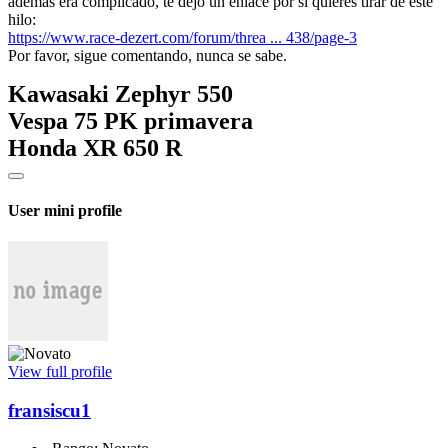
ademas era complicado, te dejo un enlace por si quieres tirar de este
hilo:
https://www.race-dezert.com/forum/threa ... 438/page-3
Por favor, sigue comentando, nunca se sabe.
Kawasaki Zephyr 550
Vespa 75 PK primavera
Honda XR 650 R
User mini profile
View full profile
fransiscu1