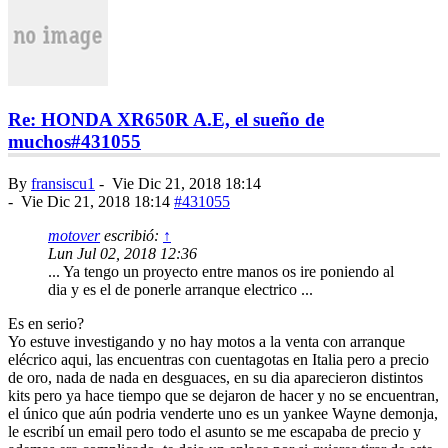
Re: HONDA XR650R A.E, el sueño de
muchos
#431055
By
fransiscu1
-
Vie Dic 21, 2018 18:14
-
Vie Dic 21, 2018 18:14
#431055
motover
escribió:
↑
Lun Jul 02, 2018 12:36
... Ya tengo un proyecto entre manos os ire poniendo al
dia y es el de ponerle arranque electrico ...
Es en serio?
Yo estuve investigando y no hay motos a la venta con arranque
elécrico aqui, las encuentras con cuentagotas en Italia pero a precio
de oro, nada de nada en desguaces, en su dia aparecieron distintos
kits pero ya hace tiempo que se dejaron de hacer y no se encuentran,
el único que aún podria venderte uno es un yankee Wayne demonja,
le escribí un email pero todo el asunto se me escapaba de precio y