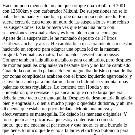
Hace un poco menos de un año que compre una xr650r del 2001
con 12500km y con carburador Mikuni. De suspensiones no se le
habia hecho nada y cuando la probe daba un poco de miedo. Por
suerte cerca de casa tengo un guru de las suspensiones y me rehizo
las suspensiones. Es la primera vez que tenia una moto con
suspensiones personalizadas y es increible lo que se consigue.
Aparte de la suspension, le he montado deposito de 17 litros,
estriberas anchas y alzas. He cambiado la mascara mientras me estan
haciendo un soporte para adaptar una optica led en la mascara
original. Neumaticos motoz Tractionator Dessert con mousse.
Compre tambien latiguillos metalicos para cambiarlos, pero despues
de montar pastillas originales va bastante bien y no los he cambiado.
Cuando la compre la palanca del embrague iba durisima (cuando iba
por zonas complicadas acababa con el brazo izquierdo agarrotado) y
estuve buscando para montar una bomba hidraulica y montar unas
palancas cortas regulables. Lo comente con Honda y me
comentaron que revisase la palanca porque con lo larga que era
deberia tener tacto de mantequilla. Despues de desmontarla limpiarla
bien y engrasarla, o tenia mucho juego o quedaba durisima, y ahi me
di cuenta que estaba un poco doblada. Monte una nueva y
efectivamente es mantequilla. He dejado las manetas originales. Y
no se que mas explicaros....que estoy contentisimo con esta
moto...que me encanta el par motor y esta moto, es una burrada lo
que tiene, lo unico que le echo a faltar es el dichoso botoncito para