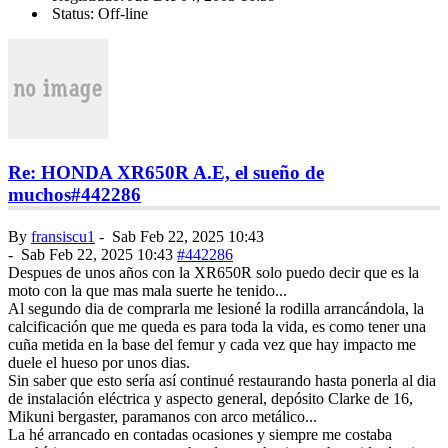
Status: Off-line
Re: HONDA XR650R A.E, el sueño de
muchos
#442286
By
fransiscu1
-
Sab Feb 22, 2025 10:43
-
Sab Feb 22, 2025 10:43
#442286
Despues de unos años con la XR650R solo puedo decir que es la
moto con la que mas mala suerte he tenido...
Al segundo dia de comprarla me lesioné la rodilla arrancándola, la
calcificación que me queda es para toda la vida, es como tener una
cuña metida en la base del femur y cada vez que hay impacto me
duele el hueso por unos dias.
Sin saber que esto sería así continué restaurando hasta ponerla al dia
de instalación eléctrica y aspecto general, depósito Clarke de 16,
Mikuni bergaster, paramanos con arco metálico...
La hé arrancado en contadas ocasiones y siempre me costaba