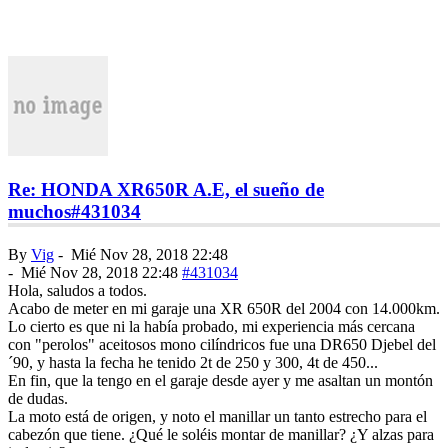
Re: HONDA XR650R A.E, el sueño de
muchos
#431034
By
Vig
-
Mié Nov 28, 2018 22:48
-
Mié Nov 28, 2018 22:48
#431034
Hola, saludos a todos.
Acabo de meter en mi garaje una XR 650R del 2004 con 14.000km.
Lo cierto es que ni la había probado, mi experiencia más cercana
con "perolos" aceitosos mono cilíndricos fue una DR650 Djebel del
´90, y hasta la fecha he tenido 2t de 250 y 300, 4t de 450...
En fin, que la tengo en el garaje desde ayer y me asaltan un montón
de dudas.
La moto está de origen, y noto el manillar un tanto estrecho para el
cabezón que tiene. ¿Qué le soléis montar de manillar? ¿Y alzas para