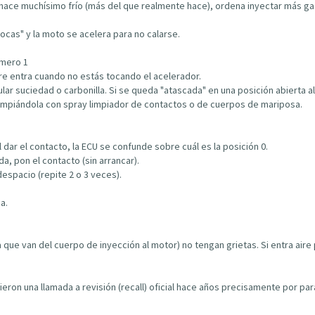
e hace muchísimo frío (más del que realmente hace), ordena inyectar más gaso
locas" y la moto se acelera para no calarse.
úmero 1
e entra cuando no estás tocando el acelerador.
ular suciedad o carbonilla. Si se queda "atascada" en una posición abierta al
limpiándola con spray limpiador de contactos o de cuerpos de mariposa.
 dar el contacto, la ECU se confunde sobre cuál es la posición 0.
a, pon el contacto (sin arrancar).
despacio (repite 2 o 3 veces).
a.
 que van del cuerpo de inyección al motor) no tengan grietas. Si entra air
ieron una llamada a revisión (recall) oficial hace años precisamente por par