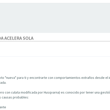
DA ACELERA SOLA
oto "nueva" para ti y encontrarte con comportamientos extraños desde el
rada.
o con culata modificada por Husqvarna) es conocido por tener una gestión
es causas probables:
rante