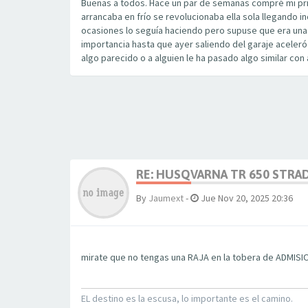
Buenas a todos. Hace un par de semanas compré mi pri
arrancaba en frío se revolucionaba ella sola llegando in
ocasiones lo seguía haciendo pero supuse que era una m
importancia hasta que ayer saliendo del garaje aceleró 
algo parecido o a alguien le ha pasado algo similar co
RE: HUSQVARNA TR 650 STRA
By
Jaumext
-
Jue Nov 20, 2025 20:36
mirate que no tengas una RAJA en la tobera de ADMISI
EL destino es la escusa, lo importante es el camino.