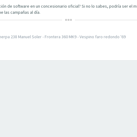
zación de software en un concesionario oficial? Si no lo sabes, podría ser e
e las campañas al día.
 Sherpa 238 Manuel Soler - Frontera 360 MK9 - Vespino faro redondo '69