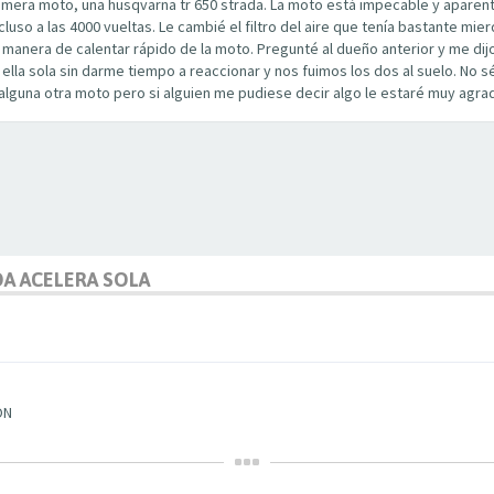
mera moto, una husqvarna tr 650 strada. La moto está impecable y aparen
cluso a las 4000 vueltas. Le cambié el filtro del aire que tenía bastante mi
anera de calentar rápido de la moto. Pregunté al dueño anterior y me dijo
ella sola sin darme tiempo a reaccionar y nos fuimos los dos al suelo. No 
n alguna otra moto pero si alguien me pudiese decir algo le estaré muy agr
DA ACELERA SOLA
ON