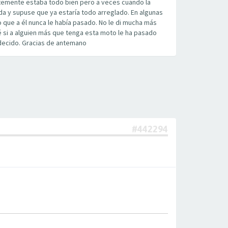
temente estaba todo bien pero a veces cuando la
erda y supuse que ya estaría todo arreglado. En algunas
 que a él nunca le había pasado. No le di mucha más
sé si a alguien más que tenga esta moto le ha pasado
adecido. Gracias de antemano
#442294