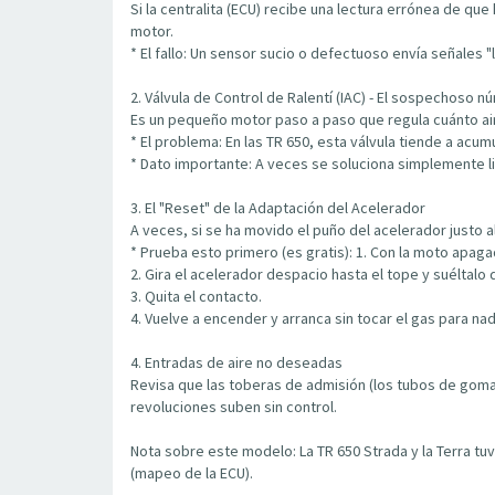
Si la centralita (ECU) recibe una lectura errónea de qu
motor.
* El fallo: Un sensor sucio o defectuoso envía señales "
2. Válvula de Control de Ralentí (IAC) - El sospechoso n
Es un pequeño motor paso a paso que regula cuánto air
* El problema: En las TR 650, esta válvula tiende a acum
* Dato importante: A veces se soluciona simplemente 
3. El "Reset" de la Adaptación del Acelerador
A veces, si se ha movido el puño del acelerador justo al
* Prueba esto primero (es gratis): 1. Con la moto apagad
2. Gira el acelerador despacio hasta el tope y suéltalo 
3. Quita el contacto.
4. Vuelve a encender y arranca sin tocar el gas para nad
4. Entradas de aire no deseadas
Revisa que las toberas de admisión (los tubos de goma
revoluciones suben sin control.
Nota sobre este modelo: La TR 650 Strada y la Terra tuv
(mapeo de la ECU).