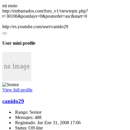
mi moto
http://embarrados.com/foro_v1/viewtopic.php?
t=30106&postdays=0&postorder=asc&start=0
http://es.youtube.com/user/canido29
User mini profile
View full profile
canido29
Rango: Senior
Mensajes: 488
Registrado: Jue Ene 31, 2008 17:06
Status: Off-line