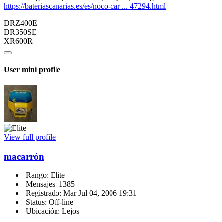
https://bateriascanarias.es/es/noco-car ... 47294.html
DRZ400E
DR350SE
XR600R
User mini profile
View full profile
macarrón
Rango: Elite
Mensajes: 1385
Registrado: Mar Jul 04, 2006 19:31
Status: Off-line
Ubicación: Lejos