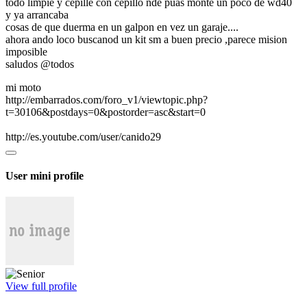
todo limpie y cepille con cepillo nde puas monte un poco de wd40
y ya arrancaba
cosas de que duerma en un galpon en vez un garaje....
ahora ando loco buscanod un kit sm a buen precio ,parece mision
imposible
saludos @todos
mi moto
http://embarrados.com/foro_v1/viewtopic.php?
t=30106&postdays=0&postorder=asc&start=0
http://es.youtube.com/user/canido29
User mini profile
View full profile