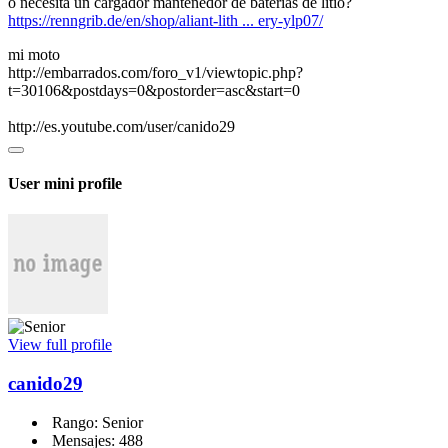
o necesita un cargador mantenedor de baterias de litio?
https://renngrib.de/en/shop/aliant-lith ... ery-ylp07/
mi moto
http://embarrados.com/foro_v1/viewtopic.php?
t=30106&postdays=0&postorder=asc&start=0
http://es.youtube.com/user/canido29
User mini profile
View full profile
canido29
Rango: Senior
Mensajes: 488