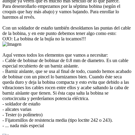
aunque ya veréis que es mucho más sencillo de lo que parece.
Para desenrollarlo empezamos por la séptima bobina (según el
croquis que hay más abajo) y vamos bajando. Para enrollar lo
haremos al revés.
Con un soldador de estaño también desoldamos las puntas del cable
de la bobina, y en este punto debemos tener algo como esto:
OJO: La bobina de la bujía no la tocamos!!!
Aquí vemos todos los elementos que vamos a necesitar:
- Cable de bobinar de bobinar de 0.8 mm de diametro. Es un cable
especial recubierto de un barniz aislante.
- Barniz aislante, que se usa al final de todo, cuando hemos acabado
de bobinar con un pincel lo barnizamos bien. Cuando éste seca
queda duro y deja la bobina compacta y esto evita que debido a las
vibraciones los cables rocen entre ellos y acabe saltando la caba de
barniz aislante que tienen. Si ésta capa salta la bobina se
cortocircuita y perderíamos potencia eléctrica.
- soldador de estaño
- alicates varias
- Tester (o polímetro)
- Fijatornillos de resistencia media (tipo loctite 242 o 243).
- ... nada más especial