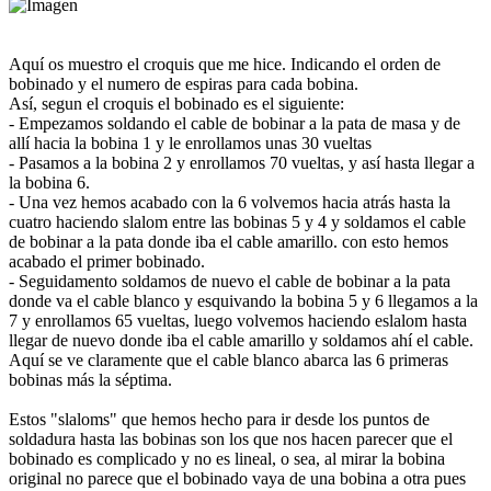
Aquí os muestro el croquis que me hice. Indicando el orden de
bobinado y el numero de espiras para cada bobina.
Así, segun el croquis el bobinado es el siguiente:
- Empezamos soldando el cable de bobinar a la pata de masa y de
allí hacia la bobina 1 y le enrollamos unas 30 vueltas
- Pasamos a la bobina 2 y enrollamos 70 vueltas, y así hasta llegar a
la bobina 6.
- Una vez hemos acabado con la 6 volvemos hacia atrás hasta la
cuatro haciendo slalom entre las bobinas 5 y 4 y soldamos el cable
de bobinar a la pata donde iba el cable amarillo. con esto hemos
acabado el primer bobinado.
- Seguidamento soldamos de nuevo el cable de bobinar a la pata
donde va el cable blanco y esquivando la bobina 5 y 6 llegamos a la
7 y enrollamos 65 vueltas, luego volvemos haciendo eslalom hasta
llegar de nuevo donde iba el cable amarillo y soldamos ahí el cable.
Aquí se ve claramente que el cable blanco abarca las 6 primeras
bobinas más la séptima.
Estos "slaloms" que hemos hecho para ir desde los puntos de
soldadura hasta las bobinas son los que nos hacen parecer que el
bobinado es complicado y no es lineal, o sea, al mirar la bobina
original no parece que el bobinado vaya de una bobina a otra pues