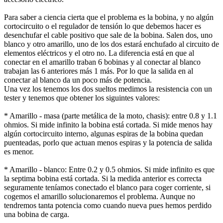
Para saber a ciencia cierta que el problema es la bobina, y no algún
cortocircuito o el regulador de tensión lo que debemos hacer es
desenchufar el cable positivo que sale de la bobina. Salen dos, uno
blanco y otro amarillo, uno de los dos estará enchufado al circuito de
elementos eléctricos y el otro no. La diferencia está en que al
conectar en el amarillo traban 6 bobinas y al conectar al blanco
trabajan las 6 anteriores más 1 más. Por lo que la salida en al
conectar al blanco da un poco más de potencia.
Una vez los tenemos los dos sueltos medimos la resistencia con un
tester y tenemos que obtener los siguintes valores:
* Amarillo - masa (parte metálica de la moto, chasis): entre 0.8 y 1.1
ohmios. Si mide infinito la bobina está cortada. Si mide menos hay
algún cortocircuito interno, algunas espiras de la bobina quedan
puenteadas, porlo que actuan menos espiras y la potencia de salida
es menor.
* Amarillo - blanco: Entre 0.2 y 0.5 ohmios. Si mide infinito es que
la septima bobina está cortada. Si la medida anterior es correcta
seguramente teníamos conectado el blanco para coger corriente, si
cogemos el amarillo solucionaremos el problema. Aunque no
tendremos tanta potencia como cuando nueva pues hemos perdido
una bobina de carga.