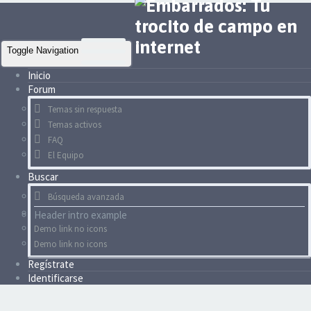
Toggle Navigation
Inicio
Forum
Temas sin respuesta
Temas activos
FAQ
El Equipo
Buscar
Búsqueda avanzada
Header intro example
Demo link no icons
Demo link no icons
Regístrate
Identificarse