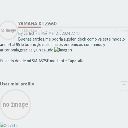
#442266
YAMAHA XTZ660
-
Mié Mar 27, 2024 22:42
#442266
By
carlixt
-
Mié Mar 27, 2024 22:42
Buenas tardes,me podría alguien decir como va este modelo
año 91 al 95 lo bueno ,lo malo, malos endemicos consumos y
autonomía,gracias y un saludo.
Enviado desde mi SM-A525F mediante Tapatalk
User mini profile