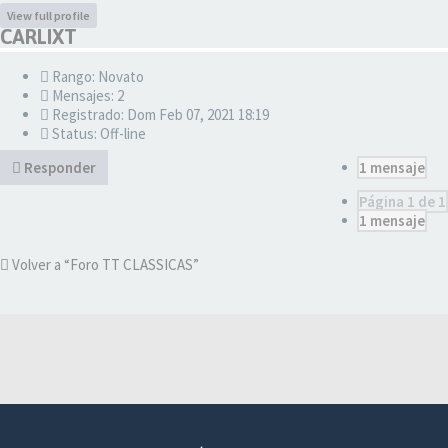
View full profile
CARLIXT
Rango: Novato
Mensajes: 2
Registrado: Dom Feb 07, 2021 18:19
Status: Off-line
Responder
1 mensaje
Página
1
de
1
1 mensaje
Volver a “Foro TT CLASSICAS”