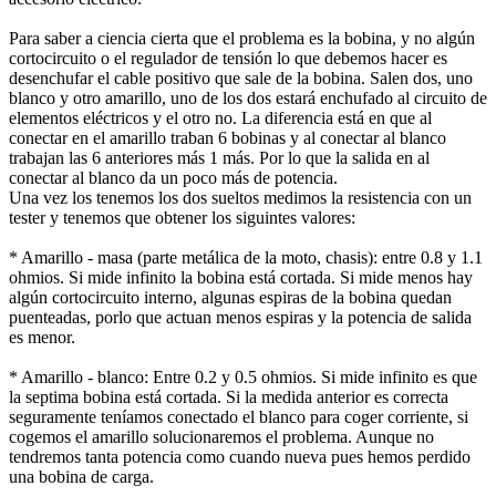
Para saber a ciencia cierta que el problema es la bobina, y no algún
cortocircuito o el regulador de tensión lo que debemos hacer es
desenchufar el cable positivo que sale de la bobina. Salen dos, uno
blanco y otro amarillo, uno de los dos estará enchufado al circuito de
elementos eléctricos y el otro no. La diferencia está en que al
conectar en el amarillo traban 6 bobinas y al conectar al blanco
trabajan las 6 anteriores más 1 más. Por lo que la salida en al
conectar al blanco da un poco más de potencia.
Una vez los tenemos los dos sueltos medimos la resistencia con un
tester y tenemos que obtener los siguintes valores:
* Amarillo - masa (parte metálica de la moto, chasis): entre 0.8 y 1.1
ohmios. Si mide infinito la bobina está cortada. Si mide menos hay
algún cortocircuito interno, algunas espiras de la bobina quedan
puenteadas, porlo que actuan menos espiras y la potencia de salida
es menor.
* Amarillo - blanco: Entre 0.2 y 0.5 ohmios. Si mide infinito es que
la septima bobina está cortada. Si la medida anterior es correcta
seguramente teníamos conectado el blanco para coger corriente, si
cogemos el amarillo solucionaremos el problema. Aunque no
tendremos tanta potencia como cuando nueva pues hemos perdido
una bobina de carga.