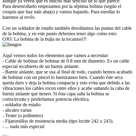
aunque ya veréis que es mucho más sencillo de lo que parece.
Para desenrollarlo empezamos por la séptima bobina (según el
croquis que hay más abajo) y vamos bajando. Para enrollar lo
haremos al revés.
Con un soldador de estaño también desoldamos las puntas del cable
de la bobina, y en este punto debemos tener algo como esto:
OJO: La bobina de la bujía no la tocamos!!!
Aquí vemos todos los elementos que vamos a necesitar:
- Cable de bobinar de bobinar de 0.8 mm de diametro. Es un cable
especial recubierto de un barniz aislante.
- Barniz aislante, que se usa al final de todo, cuando hemos acabado
de bobinar con un pincel lo barnizamos bien. Cuando éste seca
queda duro y deja la bobina compacta y esto evita que debido a las
vibraciones los cables rocen entre ellos y acabe saltando la caba de
barniz aislante que tienen. Si ésta capa salta la bobina se
cortocircuita y perderíamos potencia eléctrica.
- soldador de estaño
- alicates varias
- Tester (o polímetro)
- Fijatornillos de resistencia media (tipo loctite 242 o 243).
- ... nada más especial