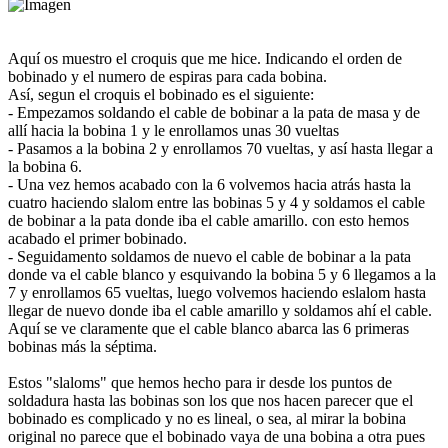
Aquí os muestro el croquis que me hice. Indicando el orden de
bobinado y el numero de espiras para cada bobina.
Así, segun el croquis el bobinado es el siguiente:
- Empezamos soldando el cable de bobinar a la pata de masa y de
allí hacia la bobina 1 y le enrollamos unas 30 vueltas
- Pasamos a la bobina 2 y enrollamos 70 vueltas, y así hasta llegar a
la bobina 6.
- Una vez hemos acabado con la 6 volvemos hacia atrás hasta la
cuatro haciendo slalom entre las bobinas 5 y 4 y soldamos el cable
de bobinar a la pata donde iba el cable amarillo. con esto hemos
acabado el primer bobinado.
- Seguidamento soldamos de nuevo el cable de bobinar a la pata
donde va el cable blanco y esquivando la bobina 5 y 6 llegamos a la
7 y enrollamos 65 vueltas, luego volvemos haciendo eslalom hasta
llegar de nuevo donde iba el cable amarillo y soldamos ahí el cable.
Aquí se ve claramente que el cable blanco abarca las 6 primeras
bobinas más la séptima.
Estos "slaloms" que hemos hecho para ir desde los puntos de
soldadura hasta las bobinas son los que nos hacen parecer que el
bobinado es complicado y no es lineal, o sea, al mirar la bobina
original no parece que el bobinado vaya de una bobina a otra pues