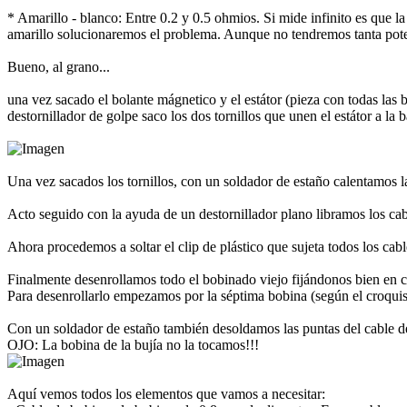
* Amarillo - blanco: Entre 0.2 y 0.5 ohmios. Si mide infinito es que l
amarillo solucionaremos el problema. Aunque no tendremos tanta po
Bueno, al grano...
una vez sacado el bolante mágnetico y el estátor (pieza con todas las 
destornillador de golpe saco los dos tornillos que unen el estátor a la b
Una vez sacados los tornillos, con un soldador de estaño calentamos las
Acto seguido con la ayuda de un destornillador plano libramos los cabl
Ahora procedemos a soltar el clip de plástico que sujeta todos los cable
Finalmente desenrollamos todo el bobinado viejo fijándonos bien en 
Para desenrollarlo empezamos por la séptima bobina (según el croquis
Con un soldador de estaño también desoldamos las puntas del cable de
OJO: La bobina de la bujía no la tocamos!!!
Aquí vemos todos los elementos que vamos a necesitar: