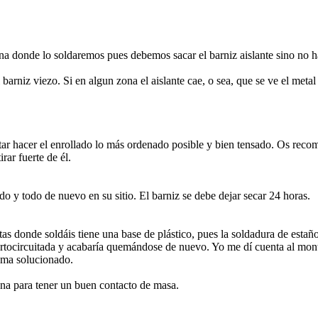
a zona donde lo soldaremos pues debemos sacar el barniz aislante sin
 barniz viezo. Si en algun zona el aislante cae, o sea, que se ve el met
r hacer el enrollado lo más ordenado posible y bien tensado. Os recomi
rar fuerte de él.
o y todo de nuevo en su sitio. El barniz se debe dejar secar 24 horas.
onde soldáis tiene una base de plástico, pues la soldadura de estaño 
ocircuitada y acabaría quemándose de nuevo. Yo me dí cuenta al montar
lema solucionado.
 zona para tener un buen contacto de masa.