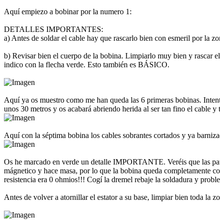
Aquí empiezo a bobinar por la numero 1:
DETALLES IMPORTANTES:
a) Antes de soldar el cable hay que rascarlo bien con esmeril por l
b) Revisar bien el cuerpo de la bobina. Limpiarlo muy bien y rascar el
indico con la flecha verde. Esto también es BÁSICO.
Aquí ya os muestro como me han queda las 6 primeras bobinas. Intenta
unos 30 metros y os acabará abriendo herida al ser tan fino el cable y ti
Aquí con la séptima bobina los cables sobrantes cortados y ya barnizad
Os he marcado en verde un detalle IMPORTANTE. Veréis que las patas d
mágnetico y hace masa, por lo que la bobina queda completamente cort
resistencia era 0 ohmios!!! Cogí la dremel rebaje la soldadura y prob
Antes de volver a atornillar el estator a su base, limpiar bien toda la