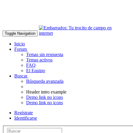
Toggle Navigation
Inicio
Forum
Temas sin respuesta
Temas activos
FAQ
El Equipo
Buscar
Búsqueda avanzada
Header intro example
Demo link no icons
Demo link no icons
Regístrate
Identificarse