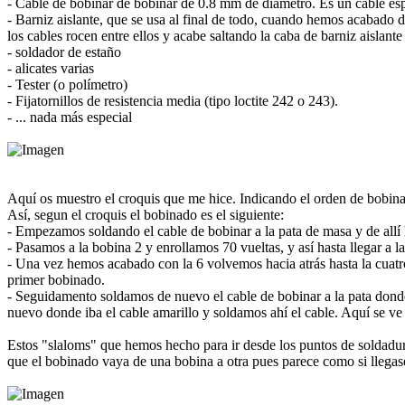
- Cable de bobinar de bobinar de 0.8 mm de diametro. Es un cable espe
- Barniz aislante, que se usa al final de todo, cuando hemos acabado 
los cables rocen entre ellos y acabe saltando la caba de barniz aislante
- soldador de estaño
- alicates varias
- Tester (o polímetro)
- Fijatornillos de resistencia media (tipo loctite 242 o 243).
- ... nada más especial
Aquí os muestro el croquis que me hice. Indicando el orden de bobina
Así, segun el croquis el bobinado es el siguiente:
- Empezamos soldando el cable de bobinar a la pata de masa y de allí 
- Pasamos a la bobina 2 y enrollamos 70 vueltas, y así hasta llegar a l
- Una vez hemos acabado con la 6 volvemos hacia atrás hasta la cuatro
primer bobinado.
- Seguidamento soldamos de nuevo el cable de bobinar a la pata donde
nuevo donde iba el cable amarillo y soldamos ahí el cable. Aquí se ve
Estos "slaloms" que hemos hecho para ir desde los puntos de soldadura
que el bobinado vaya de una bobina a otra pues parece como si llegase