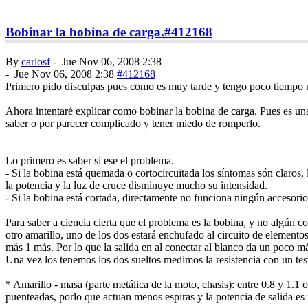
Bobinar la bobina de carga.
#412168
By
carlosf
-
Jue Nov 06, 2008 2:38
-
Jue Nov 06, 2008 2:38
#412168
Primero pido disculpas pues como es muy tarde y tengo poco tiempo n
Ahora intentaré explicar como bobinar la bobina de carga. Pues es una 
saber o por parecer complicado y tener miedo de romperlo.
Lo primero es saber si ese el problema.
- Si la bobina está quemada o cortocircuitada los síntomas són claros,
la potencia y la luz de cruce disminuye mucho su intensidad.
- Si la bobina está cortada, directamente no funciona ningún accesorio 
Para saber a ciencia cierta que el problema es la bobina, y no algún c
otro amarillo, uno de los dos estará enchufado al circuito de elementos 
más 1 más. Por lo que la salida en al conectar al blanco da un poco m
Una vez los tenemos los dos sueltos medimos la resistencia con un test
* Amarillo - masa (parte metálica de la moto, chasis): entre 0.8 y 1.1
puenteadas, porlo que actuan menos espiras y la potencia de salida es