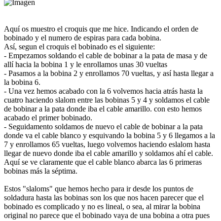
Aquí os muestro el croquis que me hice. Indicando el orden de
bobinado y el numero de espiras para cada bobina.
Así, segun el croquis el bobinado es el siguiente:
- Empezamos soldando el cable de bobinar a la pata de masa y de
allí hacia la bobina 1 y le enrollamos unas 30 vueltas
- Pasamos a la bobina 2 y enrollamos 70 vueltas, y así hasta llegar a
la bobina 6.
- Una vez hemos acabado con la 6 volvemos hacia atrás hasta la
cuatro haciendo slalom entre las bobinas 5 y 4 y soldamos el cable
de bobinar a la pata donde iba el cable amarillo. con esto hemos
acabado el primer bobinado.
- Seguidamento soldamos de nuevo el cable de bobinar a la pata
donde va el cable blanco y esquivando la bobina 5 y 6 llegamos a la
7 y enrollamos 65 vueltas, luego volvemos haciendo eslalom hasta
llegar de nuevo donde iba el cable amarillo y soldamos ahí el cable.
Aquí se ve claramente que el cable blanco abarca las 6 primeras
bobinas más la séptima.
Estos "slaloms" que hemos hecho para ir desde los puntos de
soldadura hasta las bobinas son los que nos hacen parecer que el
bobinado es complicado y no es lineal, o sea, al mirar la bobina
original no parece que el bobinado vaya de una bobina a otra pues