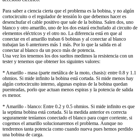
Para saber a ciencia cierta que el problema es la bobina, y no algún
cortocircuito o el regulador de tensión lo que debemos hacer es
desenchufar el cable positivo que sale de la bobina. Salen dos, uno
blanco y otro amarillo, uno de los dos estará enchufado al circuito de
elementos eléctricos y el otro no. La diferencia está en que al
conectar en el amarillo traban 6 bobinas y al conectar al blanco
trabajan las 6 anteriores más 1 más. Por lo que la salida en al
conectar al blanco da un poco más de potencia.
Una vez los tenemos los dos sueltos medimos la resistencia con un
tester y tenemos que obtener los siguintes valores:
* Amarillo - masa (parte metálica de la moto, chasis): entre 0.8 y 1.1
ohmios. Si mide infinito la bobina está cortada. Si mide menos hay
algún cortocircuito interno, algunas espiras de la bobina quedan
puenteadas, porlo que actuan menos espiras y la potencia de salida
es menor.
* Amarillo - blanco: Entre 0.2 y 0.5 ohmios. Si mide infinito es que
la septima bobina está cortada. Si la medida anterior es correcta
seguramente teníamos conectado el blanco para coger corriente, si
cogemos el amarillo solucionaremos el problema. Aunque no
tendremos tanta potencia como cuando nueva pues hemos perdido
una bobina de carga.