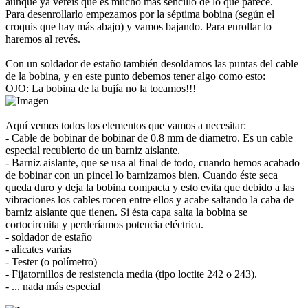
aunque ya veréis que es mucho más sencillo de lo que parece.
Para desenrollarlo empezamos por la séptima bobina (según el
croquis que hay más abajo) y vamos bajando. Para enrollar lo
haremos al revés.
Con un soldador de estaño también desoldamos las puntas del cable
de la bobina, y en este punto debemos tener algo como esto:
OJO: La bobina de la bujía no la tocamos!!!
Aquí vemos todos los elementos que vamos a necesitar:
- Cable de bobinar de bobinar de 0.8 mm de diametro. Es un cable
especial recubierto de un barniz aislante.
- Barniz aislante, que se usa al final de todo, cuando hemos acabado
de bobinar con un pincel lo barnizamos bien. Cuando éste seca
queda duro y deja la bobina compacta y esto evita que debido a las
vibraciones los cables rocen entre ellos y acabe saltando la caba de
barniz aislante que tienen. Si ésta capa salta la bobina se
cortocircuita y perderíamos potencia eléctrica.
- soldador de estaño
- alicates varias
- Tester (o polímetro)
- Fijatornillos de resistencia media (tipo loctite 242 o 243).
- ... nada más especial