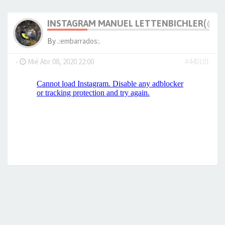
INSTAGRAM MANUEL LETTENBICHLER(@M_
By
.:embarrados:.
-
Mié Abr 08, 2020 22:00
#440101