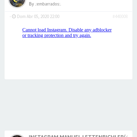
By
.:embarrados:.
-
Dom Abr 05, 2020 22:00
#440008