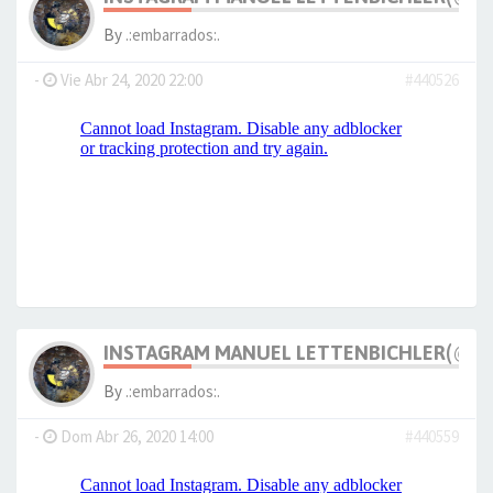
By
.:embarrados:.
-
Vie Abr 24, 2020 22:00
#440526
INSTAGRAM MANUEL LETTENBICHLER(@M_
By
.:embarrados:.
-
Dom Abr 26, 2020 14:00
#440559