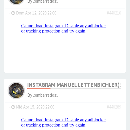
By
.:embarrados:.
-
Dom Abr 12, 2020 22:00
#440210
INSTAGRAM MANUEL LETTENBICHLER(@M_
By
.:embarrados:.
-
Mié Abr 15, 2020 22:00
#440289