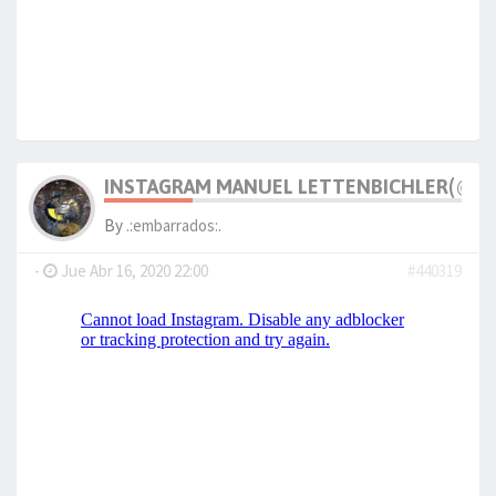
INSTAGRAM MANUEL LETTENBICHLER(@M_
By
.:embarrados:.
-
Jue Abr 16, 2020 22:00
#440319