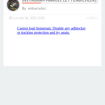
INSTAGRAM MANUEL LETTENBICHLER(@M_
By
.:embarrados:.
-
Lun Abr 06, 2020 22:00
#440034