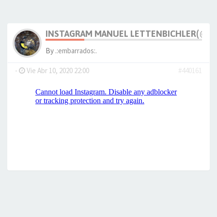
INSTAGRAM MANUEL LETTENBICHLER(@M_
By
.:embarrados:.
-
Vie Abr 10, 2020 22:00
#440161