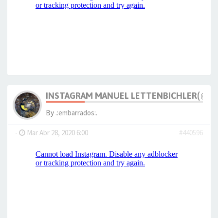
INSTAGRAM MANUEL LETTENBICHLER(@M_
By
.:embarrados:.
-
Mar Abr 28, 2020 6:00
#440596