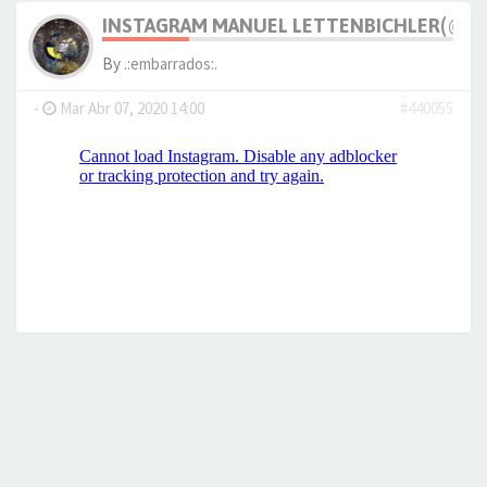
INSTAGRAM MANUEL LETTENBICHLER(@M_
By
.:embarrados:.
-
Mar Abr 07, 2020 14:00
#440055