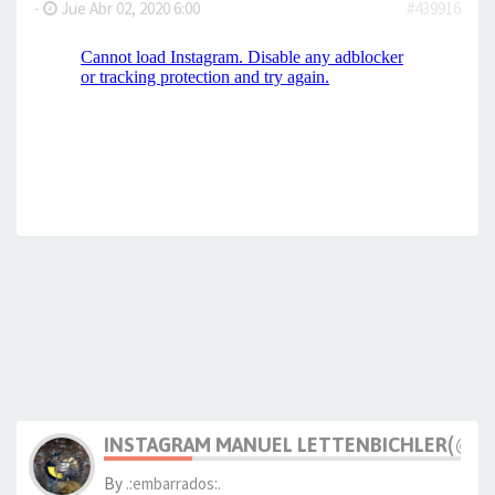
-
Jue Abr 02, 2020 6:00
#439916
INSTAGRAM MANUEL LETTENBICHLER(@M_
By
.:embarrados:.