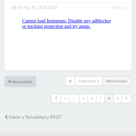
-
Vie May 01, 2020 22:00
#440700
Página
8
de
9
180 mensajes
Responder
1
…
5
6
7
8
9
Volver a “Actualidad y RRSS”