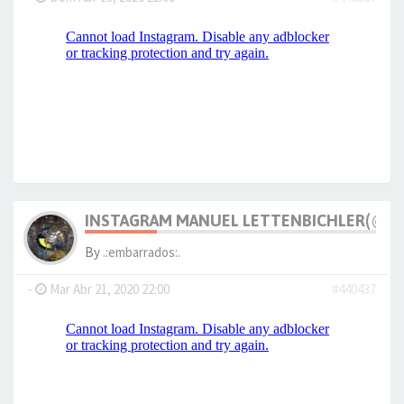
INSTAGRAM MANUEL LETTENBICHLER(@M_
By
.:embarrados:.
-
Mar Abr 21, 2020 22:00
#440437