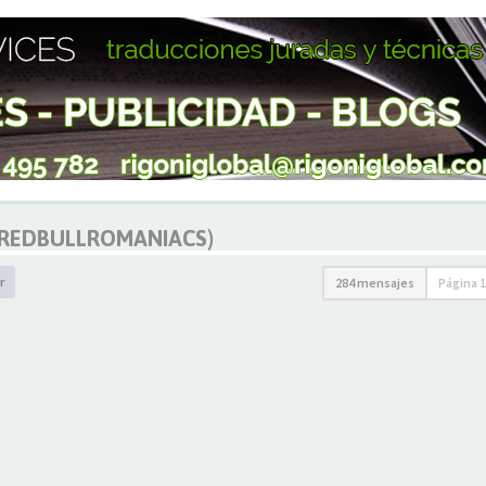
@REDBULLROMANIACS)
r
284 mensajes
Página
1