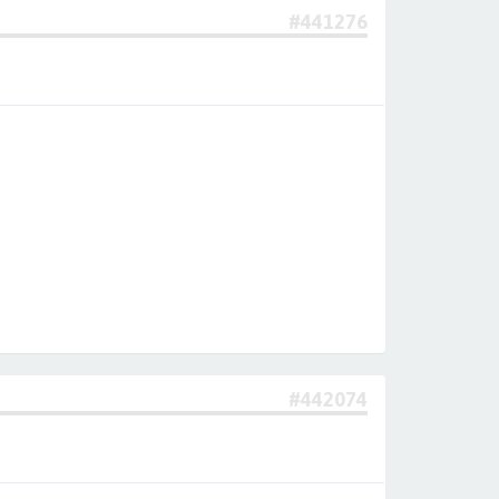
#441276
#442074