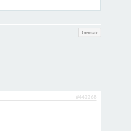
1 mensaje
#442268