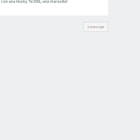
on una Husky Te300i, una maravilla!
1 mensaje