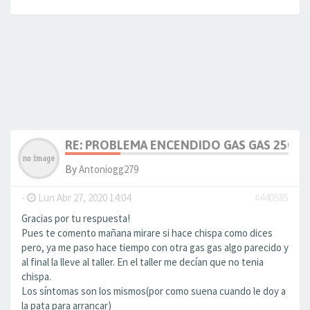
RE: PROBLEMA ENCENDIDO GAS GAS 250 2T
By
Antoniogg279
-
Lun Abr 27, 2020 14:04
#440585
Gracias por tu respuesta!
Pues te comento mañana mirare si hace chispa como dices
pero, ya me paso hace tiempo con otra gas gas algo parecido y
al final la lleve al taller. En el taller me decían que no tenia
chispa.
Los síntomas son los mismos(por como suena cuando le doy a
la pata para arrancar)