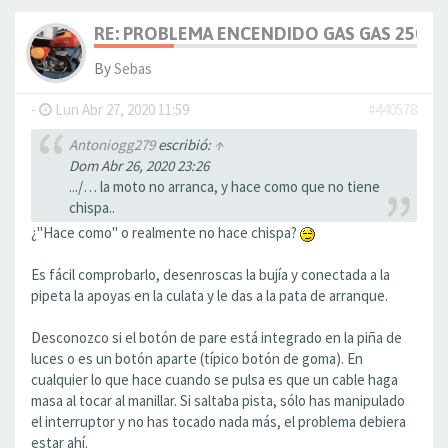
RE: PROBLEMA ENCENDIDO GAS GAS 250 2T
By
Sebas
-
Lun Abr 27, 2020 11:59
#440578
Antoniogg279
escribió:
↑
Dom Abr 26, 2020 23:26
.../… la moto no arranca, y hace como que no tiene
chispa..
¿"Hace como" o realmente no hace chispa?
Es fácil comprobarlo, desenroscas la bujía y conectada a la
pipeta la apoyas en la culata y le das a la pata de arranque.
Desconozco si el botón de pare está integrado en la piña de
luces o es un botón aparte (típico botón de goma). En
cualquier lo que hace cuando se pulsa es que un cable haga
masa al tocar al manillar. Si saltaba pista, sólo has manipulado
el interruptor y no has tocado nada más, el problema debiera
estar ahí.