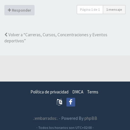
Página
1
de
1
1 mensaje
Responder
Volver a “Carreras, Cursos, Concentraciones y Eventos
deportivos”
Política de privacidad
DMCA
Terms
.:embarrados:.
- Powered By
phpBB
- Todos los horarios son
UTC+02:00
-