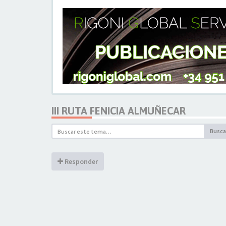
III RUTA FENICIA ALMUÑECAR
Busca
Responder