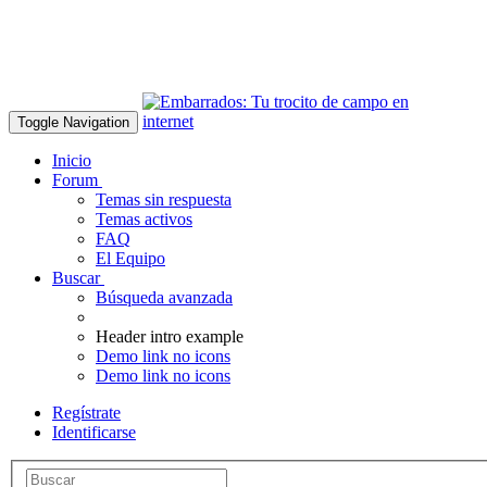
Toggle Navigation
Inicio
Forum
Temas sin respuesta
Temas activos
FAQ
El Equipo
Buscar
Búsqueda avanzada
Header intro example
Demo link no icons
Demo link no icons
Regístrate
Identificarse