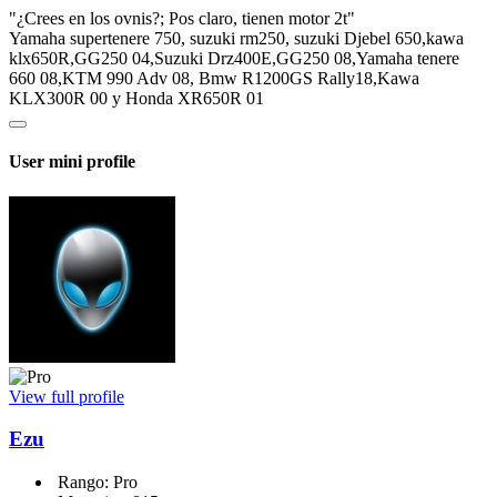
"¿Crees en los ovnis?; Pos claro, tienen motor 2t"
Yamaha supertenere 750, suzuki rm250, suzuki Djebel 650,kawa
klx650R,GG250 04,Suzuki Drz400E,GG250 08,Yamaha tenere
660 08,KTM 990 Adv 08, Bmw R1200GS Rally18,Kawa
KLX300R 00 y Honda XR650R 01
User mini profile
View full profile
Ezu
Rango: Pro