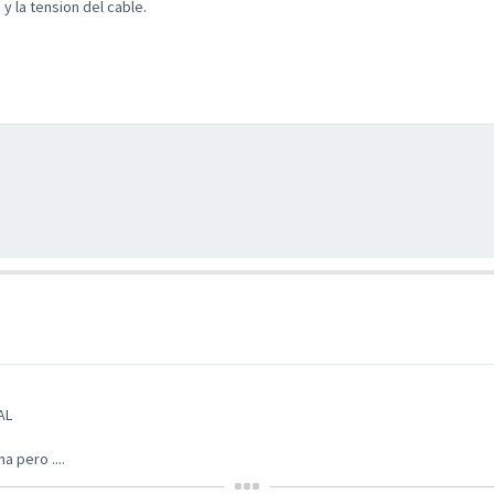
 la tension del cable.
AL
a pero ....