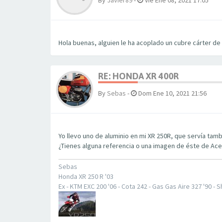
By
Javier89
-
Vie Ene 08, 2021 17:05
Hola buenas, alguien le ha acoplado un cubre cárter de 
RE: HONDA XR 400R
By
Sebas
-
Dom Ene 10, 2021 21:56
Yo llevo uno de aluminio en mi XR 250R, que servía tamb
¿Tienes alguna referencia o una imagen de éste de Ac
Sebas
Honda XR 250 R '03
Ex - KTM EXC 200 '06 - Cota 242 - Gas Gas Aire 327 '90 -