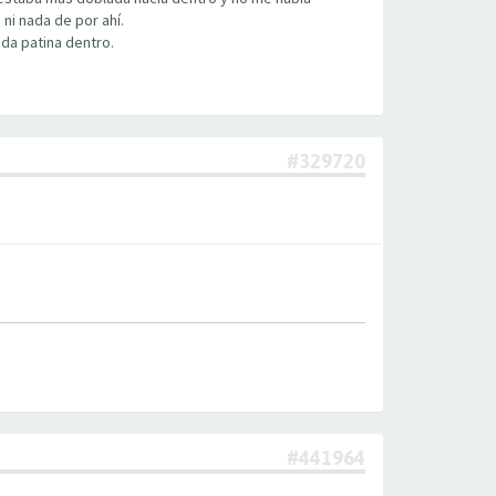
 ni nada de por ahí.
da patina dentro.
#329720
#441964