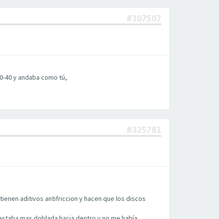
#307507
10-40 y andaba como tú,
#325781
ienen aditivos antifriccion y hacen que los discos
as estaba mas doblada hacia dentro y no me había