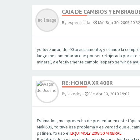
CAJA DE CAMBIOS Y EMBRAGU
By
especialista
-
Mié Sep 30, 2009 20:32
yo tuve un xr, del 00 precisamente, y cuando la compré
luego me comentaron que por ser refrijerada por aire q
mineral, y efectivamente cambio. espero servir de ayu
RE: HONDA XR 400R
By
kikedry
-
Vie Abr 30, 2010 19:02
Estimados, me aprovecho de presentar en este tópico.
Maki696, Yo tuve ese problema y es verdad que el cambi
patinen. Yo uso el
LIQUI MOLY 20W 50 MINERAL
Por otro lado, siempre es bueno checar la funda de la p