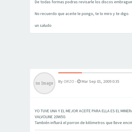
De todas formas podras revisarle los discos embrague y
No recuerdo que aceite le pongo, te lo miro y te digo.
un saludo
By
ORZO
-
Mar Sep 01, 2009 0:35
YO TUVE UNA Y EL MEJOR ACEITE PARA ELLA ES EL MINER
VALVOLINE 20W50.
También influirá el porron de kilómetros que lleve encim