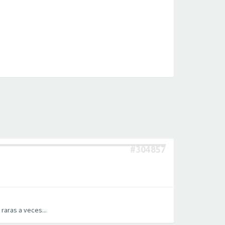
#304857
raras a veces...