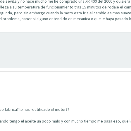
de sevilla y no hace mucho me he comprado una XR 400 del 2000 y quisiera 
lega a su temperatura de funcionamiento tras 15 minutos de rodaje el cam
unda, pero sin embargo cuando la moto esta fria el cambio es mas suave y
on el problema, haber si alguno entendido en mecanica o que le haya pasado
e fabrica? le has rectificado el motor??
 cuando tengo el aceite un poco malo y con mucho tiempo me pasa eso, que l