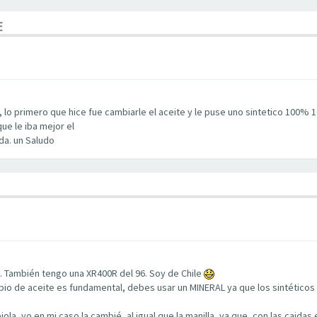
E
, lo primero que hice fue cambiarle el aceite y le puse uno sintetico 100% 
ue le iba mejor el
da. un Saludo
 También tengo una XR400R del 96. Soy de Chile
o de aceite es fundamental, debes usar un MINERAL ya que los sintéticos t
iola, yo en mi caso la cambié, al igual que la manilla, ya que, con las caid