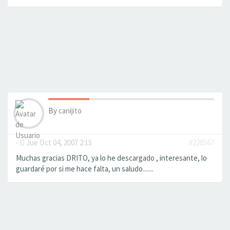
By
canijito
-
Jue Oct 04, 2007 2:15
#228567
Muchas gracias DRITO, ya lo he descargado , interesante, lo
guardaré por si me hace falta, un saludo.......