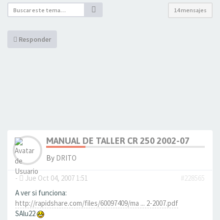
14 mensajes
Responder
MANUAL DE TALLER CR 250 2002-07
By
DRITO
-
Jue Oct 04, 2007 1:51
#228565
A ver si funciona:
http://rapidshare.com/files/60097409/ma ... 2-2007.pdf
SAlu22