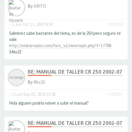
By
DRITO
-
Jue Oct 11, 2007 8:59
#229568
Salminez sabe bastante del tema, es de la 250 pero seguro te
vale:
http://embarrados.com/foro_v1/viewtopic.php?t=17788
SAlu22
RE: MANUAL DE TALLER CR 250 2002-07
By
Rbc33
-
Lun Sep 03, 2018 22:46
#430891
Hola alguien podría volver a subir el manual?
RE: MANUAL DE TALLER CR 250 2002-07