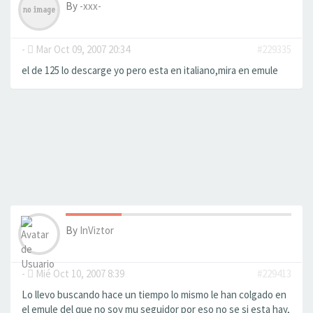
By
-xxx-
-
Mar Oct 09, 2007 20:34
#229335
el de 125 lo descarge yo pero esta en italiano,mira en emule
By
InViztor
-
Mié Oct 10, 2007 8:39
#229413
Lo llevo buscando hace un tiempo lo mismo le han colgado en
el emule del que no soy mu seguidor por eso no se si esta hay,