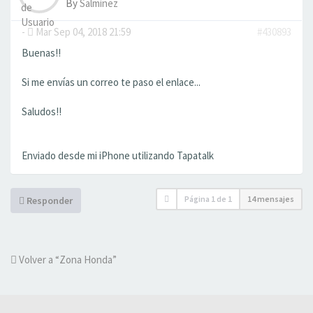
By
Salminez
-
Mar Sep 04, 2018 21:59
#430893
Buenas!!
Si me envías un correo te paso el enlace...
Saludos!!
Enviado desde mi iPhone utilizando Tapatalk
Página
1
de
1
14 mensajes
Responder
Volver a “Zona Honda”