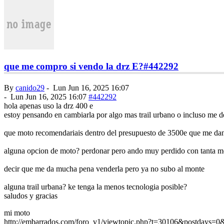
que me compro si vendo la drz E?
#442292
By
canido29
-
Lun Jun 16, 2025 16:07
-
Lun Jun 16, 2025 16:07
#442292
hola apenas uso la drz 400 e
estoy pensando en cambiarla por algo mas trail urbano o incluso me d
que moto recomendariais dentro del presupuesto de 3500e que me dan
alguna opcion de moto? perdonar pero ando muy perdido con tanta m
decir que me da mucha pena venderla pero ya no subo al monte
alguna trail urbana? ke tenga la menos tecnologia posible?
saludos y gracias
mi moto
http://embarrados.com/foro_v1/viewtopic.php?t=30106&postdays=0