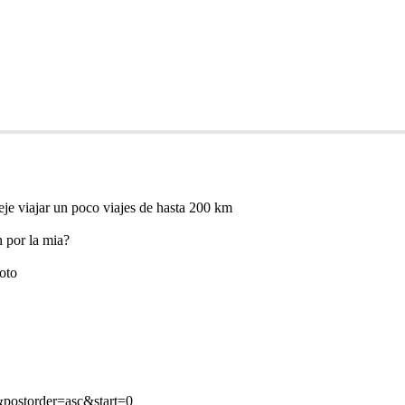
eje viajar un poco viajes de hasta 200 km
 por la mia?
oto
&postorder=asc&start=0