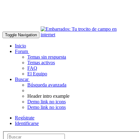
Toggle Navigation
Inicio
Forum
Temas sin respuesta
Temas activos
FAQ
El Equipo
Buscar
Búsqueda avanzada
Header intro example
Demo link no icons
Demo link no icons
Regístrate
Identificarse