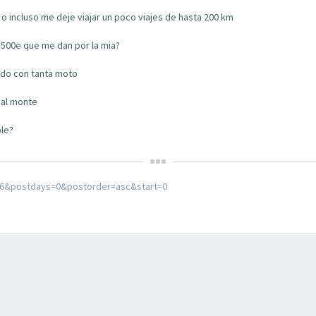
o incluso me deje viajar un poco viajes de hasta 200 km
500e que me dan por la mia?
do con tanta moto
 al monte
ble?
106&postdays=0&postorder=asc&start=0