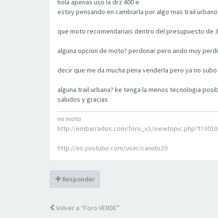
hola apenas uso la drz 400 e
estoy pensando en cambiarla por algo mas trail urbano 
que moto recomendariais dentro del presupuesto de 3
alguna opcion de moto? perdonar pero ando muy perdi
decir que me da mucha pena venderla pero ya no subo
alguna trail urbana? ke tenga la menos tecnologia posi
saludos y gracias
mi moto
http://embarrados.com/foro_v1/viewtopic.php?t=30
http://es.youtube.com/user/canido29
Responder
Volver a “Foro VERDE”