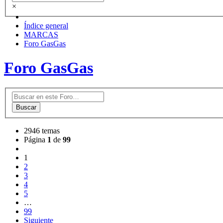
×
Índice general
MARCAS
Foro GasGas
Foro GasGas
Buscar
2946 temas
Página
1
de
99
1
2
3
4
5
…
99
Siguiente