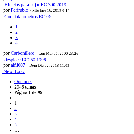
BIeletas para bajar EC 300 2019
por
Perirubio
- Mié Ene 16, 2019 0:14
Cuentakilometros EC 06
1
2
3
4
por
Carbonillero
- Lun Mar 06, 2006 23:26
despiece EC250 1998
por
alfil007
- Dom Dic 02, 2018 11:03
New Topic
Opciones
2946 temas
Página
1
de
99
1
2
3
4
5
…