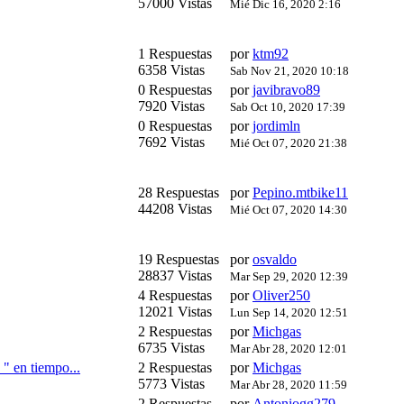
57000 Vistas
Mié Dic 16, 2020 2:16
1 Respuestas
por
ktm92
6358 Vistas
Sab Nov 21, 2020 10:18
0 Respuestas
por
javibravo89
7920 Vistas
Sab Oct 10, 2020 17:39
0 Respuestas
por
jordimln
7692 Vistas
Mié Oct 07, 2020 21:38
28 Respuestas
por
Pepino.mtbike11
44208 Vistas
Mié Oct 07, 2020 14:30
19 Respuestas
por
osvaldo
28837 Vistas
Mar Sep 29, 2020 12:39
4 Respuestas
por
Oliver250
12021 Vistas
Lun Sep 14, 2020 12:51
2 Respuestas
por
Michgas
6735 Vistas
Mar Abr 28, 2020 12:01
" en tiempo...
2 Respuestas
por
Michgas
5773 Vistas
Mar Abr 28, 2020 11:59
2 Respuestas
por
Antoniogg279