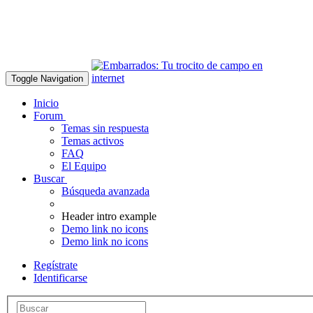
Toggle Navigation
Inicio
Forum
Temas sin respuesta
Temas activos
FAQ
El Equipo
Buscar
Búsqueda avanzada
Header intro example
Demo link no icons
Demo link no icons
Regístrate
Identificarse