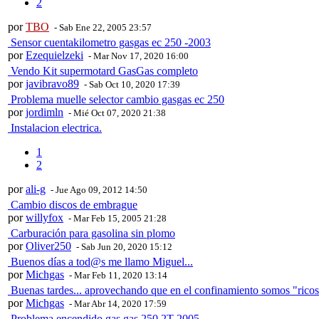
2
por
TBO
- Sab Ene 22, 2005 23:57
Sensor cuentakilometro gasgas ec 250 -2003
por
Ezequielzeki
- Mar Nov 17, 2020 16:00
Vendo Kit supermotard GasGas completo
por
javibravo89
- Sab Oct 10, 2020 17:39
Problema muelle selector cambio gasgas ec 250
por
jordimln
- Mié Oct 07, 2020 21:38
Instalacion electrica.
1
2
por
ali-g
- Jue Ago 09, 2012 14:50
Cambio discos de embrague
por
willyfox
- Mar Feb 15, 2005 21:28
Carburación para gasolina sin plomo
por
Oliver250
- Sab Jun 20, 2020 15:12
Buenos días a tod@s me llamo Miguel...
por
Michgas
- Mar Feb 11, 2020 13:14
Buenas tardes... aprovechando que en el confinamiento somos "ricos 
por
Michgas
- Mar Abr 14, 2020 17:59
Problema encendido gas gas 250 2T 2005