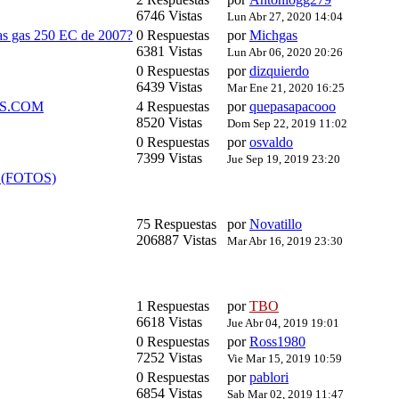
6746 Vistas
Lun Abr 27, 2020 14:04
gas gas 250 EC de 2007?
0 Respuestas
por
Michgas
6381 Vistas
Lun Abr 06, 2020 20:26
0 Respuestas
por
dizquierdo
6439 Vistas
Mar Ene 21, 2020 16:25
S.COM
4 Respuestas
por
quepasapacooo
8520 Vistas
Dom Sep 22, 2019 11:02
0 Respuestas
por
osvaldo
7399 Vistas
Jue Sep 19, 2019 23:20
(FOTOS)
75 Respuestas
por
Novatillo
206887 Vistas
Mar Abr 16, 2019 23:30
1 Respuestas
por
TBO
6618 Vistas
Jue Abr 04, 2019 19:01
0 Respuestas
por
Ross1980
7252 Vistas
Vie Mar 15, 2019 10:59
0 Respuestas
por
pablori
6854 Vistas
Sab Mar 02, 2019 11:47