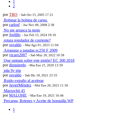
1
2
por
TBO
- Sab Oct 15, 2005 17:21
Bobinar la bobina de carga.
por
carlosf
- Jue Nov 06, 2008 2:38
No me arranca la moto
por
Joelillo
- Jue Feb 15, 2024 19:16
rotura regulador de corriente?
por
osvaldo
- Mar Ago 01, 2023 11:04
Arranque a patadas ec250 F 2009
por
vicaro2007
- Sab May 28, 2022 16:58
Que opinais sobre este pistón? EC 300 2018
por
dizquierdo
- Mar Ene 21, 2020 13:59
pila 9v trip
por
osvaldo
- Sab Dic 18, 2021 23:55
Ruido extraño al acelerar
por
JavierMéndez
- Mié Ene 20, 2021 11:50
Marzochii 45
por
MALOHE
- Mar Ene 19, 2021 16:46
Precarga, Retenes y Aceite de horquilla WP
1