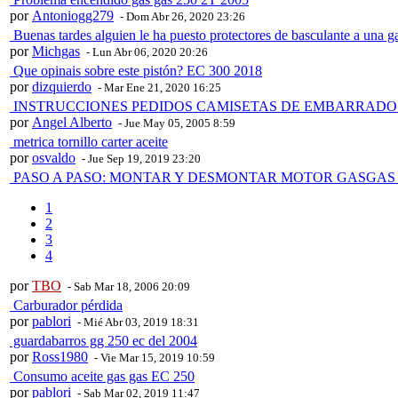
por
Antoniogg279
- Dom Abr 26, 2020 23:26
Buenas tardes alguien le ha puesto protectores de basculante a una 
por
Michgas
- Lun Abr 06, 2020 20:26
Que opinais sobre este pistón? EC 300 2018
por
dizquierdo
- Mar Ene 21, 2020 16:25
INSTRUCCIONES PEDIDOS CAMISETAS DE EMBARRADO
por
Angel Alberto
- Jue May 05, 2005 8:59
metrica tornillo carter aceite
por
osvaldo
- Jue Sep 19, 2019 23:20
PASO A PASO: MONTAR Y DESMONTAR MOTOR GASGAS 
1
2
3
4
por
TBO
- Sab Mar 18, 2006 20:09
Carburador pérdida
por
pablori
- Mié Abr 03, 2019 18:31
guardabarros gg 250 ec del 2004
por
Ross1980
- Vie Mar 15, 2019 10:59
Consumo aceite gas gas EC 250
por
pablori
- Sab Mar 02, 2019 11:47