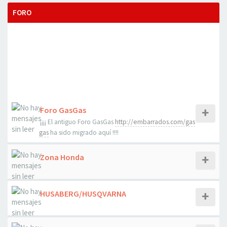
FORO
Foro GasGas
¡¡¡¡ El antiguo Foro GasGas
http://embarrados.com/gas
gas
ha sido migrado aquí !!!!
Zona Honda
HUSABERG/HUSQVARNA