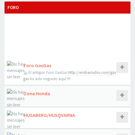
FORO
Foro GasGas
¡¡¡¡ El antiguo Foro GasGas
http://embarrados.com/gas
gas
ha sido migrado aquí !!!!
Zona Honda
HUSABERG/HUSQVARNA