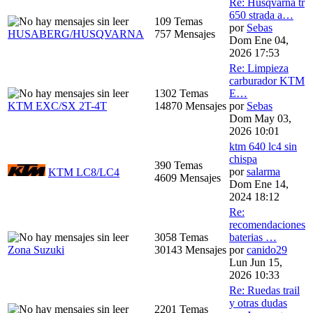
Re: Husqvarna tr
650 strada a…
109 Temas
por
Sebas
HUSABERG/HUSQVARNA
757 Mensajes
Dom Ene 04,
2026 17:53
Re: Limpieza
carburador KTM
1302 Temas
E…
KTM EXC/SX 2T-4T
14870 Mensajes
por
Sebas
Dom May 03,
2026 10:01
ktm 640 lc4 sin
chispa
390 Temas
por
salarma
KTM LC8/LC4
4609 Mensajes
Dom Ene 14,
2024 18:12
Re:
recomendaciones
3058 Temas
baterias …
Zona Suzuki
30143 Mensajes
por
canido29
Lun Jun 15,
2026 10:33
Re: Ruedas trail
y otras dudas
2201 Temas