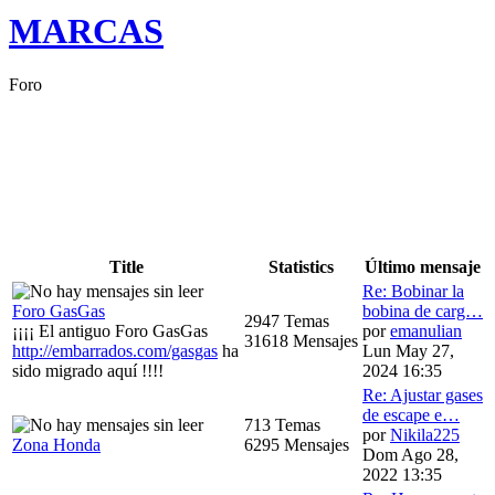
MARCAS
Foro
Title
Statistics
Último mensaje
Re: Bobinar la
Foro GasGas
bobina de carg…
2947 Temas
¡¡¡¡ El antiguo Foro GasGas
por
emanulian
31618 Mensajes
http://embarrados.com/gasgas
ha
Lun May 27,
sido migrado aquí !!!!
2024 16:35
Re: Ajustar gases
de escape e…
713 Temas
por
Nikila225
Zona Honda
6295 Mensajes
Dom Ago 28,
2022 13:35