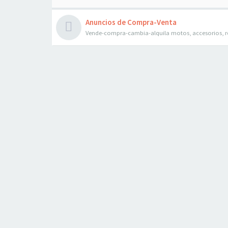
Anuncios de Compra-Venta
Vende-compra-cambia-alquila motos, accesorios, r