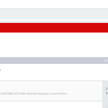
S
m
1
9
BLIGATORIA LECTURA antes de empezar a usar el foro.