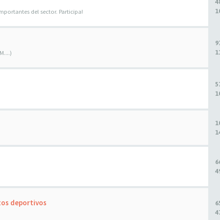
4
1
portantes del sector. Participa!
9
1
....)
5
1
1
1
6
4
tos deportivos
6
4