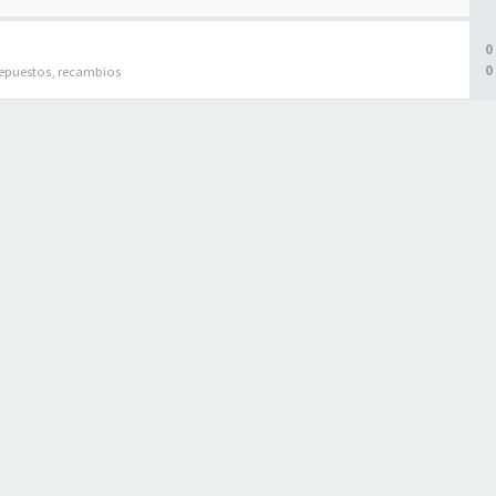
0
0
epuestos, recambios