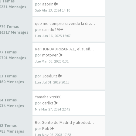
8 Temas
por
azorin
0231 Mensajes
Sab Abr 13, 2024 14:10
que me compro si vendo la drz…
774 Temas
por
canido29
16317 Mensajes
Lun Jun 16, 2025 16:07
Re: HONDA XR650R A.E, el sueñ…
77 Temas
por
motover
0701 Mensajes
Jue Mar 06, 2025 0:31
por
JoséDrz
03 Temas
480 Mensajes
Lun Jul 01, 2019 20:13
Yamaha xtz660
64 Temas
por
carlixt
936 Mensajes
Mié Mar 27, 2024 22:42
Re: Gente de Madrid y alreded…
52 Temas
por
Pok
785 Mensajes
Lun Nov 06, 2023 17:53