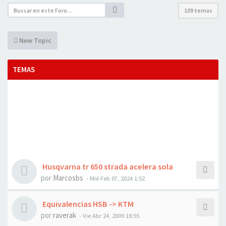
109 temas
New Topic
TEMAS
Husqvarna tr 650 strada acelera sola
por
Marcosbs
- Mié Feb 07, 2024 1:52
Equivalencias HSB -> KTM
por
raverak
- Vie Abr 24, 2009 18:55