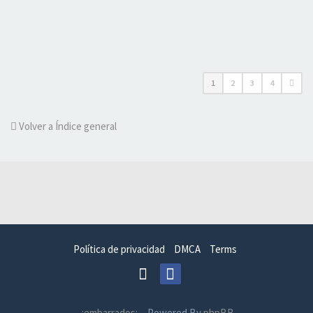
1
2
3
4
Volver a Índice general
Política de privacidad
DMCA
Terms
.:embarrados:.
- Powered By
phpBB