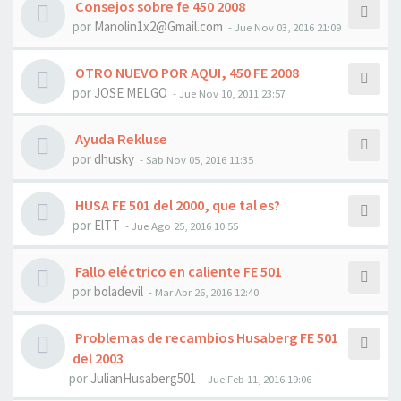
Consejos sobre fe 450 2008
por
Manolin1x2@Gmail.com
- Jue Nov 03, 2016 21:09
OTRO NUEVO POR AQUI, 450 FE 2008
por
JOSE MELGO
- Jue Nov 10, 2011 23:57
Ayuda Rekluse
por
dhusky
- Sab Nov 05, 2016 11:35
HUSA FE 501 del 2000, que tal es?
por
ElTT
- Jue Ago 25, 2016 10:55
Fallo eléctrico en caliente FE 501
por
boladevil
- Mar Abr 26, 2016 12:40
Problemas de recambios Husaberg FE 501
del 2003
por
JulianHusaberg501
- Jue Feb 11, 2016 19:06