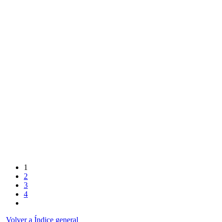
1
2
3
4
Volver a Índice general