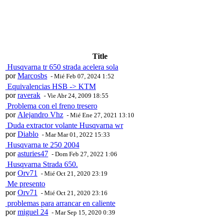
Title
Husqvarna tr 650 strada acelera sola
por
Marcosbs
- Mié Feb 07, 2024 1:52
Equivalencias HSB -> KTM
por
raverak
- Vie Abr 24, 2009 18:55
Problema con el freno tresero
por
Alejandro Vhz
- Mié Ene 27, 2021 13:10
Duda extractor volante Husqvarna wr
por
Diablo
- Mar Mar 01, 2022 15:33
Husqvarna te 250 2004
por
asturies47
- Dom Feb 27, 2022 1:06
Husqvarna Strada 650.
por
Orv71
- Mié Oct 21, 2020 23:19
Me presento
por
Orv71
- Mié Oct 21, 2020 23:16
problemas para arrancar en caliente
por
miguel 24
- Mar Sep 15, 2020 0:39