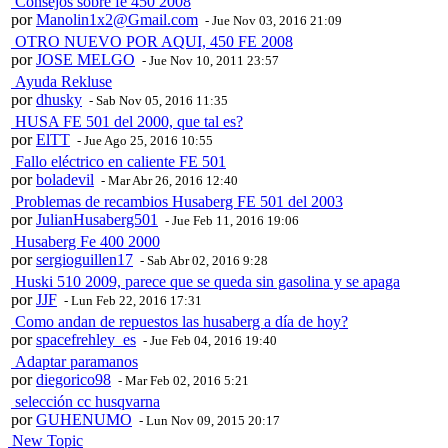
Consejos sobre fe 450 2008
por
Manolin1x2@Gmail.com
- Jue Nov 03, 2016 21:09
OTRO NUEVO POR AQUI, 450 FE 2008
por
JOSE MELGO
- Jue Nov 10, 2011 23:57
Ayuda Rekluse
por
dhusky
- Sab Nov 05, 2016 11:35
HUSA FE 501 del 2000, que tal es?
por
ElTT
- Jue Ago 25, 2016 10:55
Fallo eléctrico en caliente FE 501
por
boladevil
- Mar Abr 26, 2016 12:40
Problemas de recambios Husaberg FE 501 del 2003
por
JulianHusaberg501
- Jue Feb 11, 2016 19:06
Husaberg Fe 400 2000
por
sergioguillen17
- Sab Abr 02, 2016 9:28
Huski 510 2009, parece que se queda sin gasolina y se apaga
por
JJF
- Lun Feb 22, 2016 17:31
Como andan de repuestos las husaberg a día de hoy?
por
spacefrehley_es
- Jue Feb 04, 2016 19:40
Adaptar paramanos
por
diegorico98
- Mar Feb 02, 2016 5:21
selección cc husqvarna
por
GUHENUMO
- Lun Nov 09, 2015 20:17
New Topic