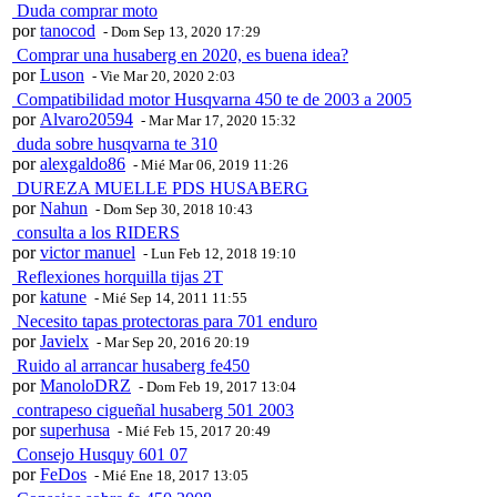
Duda comprar moto
por
tanocod
- Dom Sep 13, 2020 17:29
Comprar una husaberg en 2020, es buena idea?
por
Luson
- Vie Mar 20, 2020 2:03
Compatibilidad motor Husqvarna 450 te de 2003 a 2005
por
Alvaro20594
- Mar Mar 17, 2020 15:32
duda sobre husqvarna te 310
por
alexgaldo86
- Mié Mar 06, 2019 11:26
DUREZA MUELLE PDS HUSABERG
por
Nahun
- Dom Sep 30, 2018 10:43
consulta a los RIDERS
por
victor manuel
- Lun Feb 12, 2018 19:10
Reflexiones horquilla tijas 2T
por
katune
- Mié Sep 14, 2011 11:55
Necesito tapas protectoras para 701 enduro
por
Javielx
- Mar Sep 20, 2016 20:19
Ruido al arrancar husaberg fe450
por
ManoloDRZ
- Dom Feb 19, 2017 13:04
contrapeso cigueñal husaberg 501 2003
por
superhusa
- Mié Feb 15, 2017 20:49
Consejo Husquy 601 07
por
FeDos
- Mié Ene 18, 2017 13:05