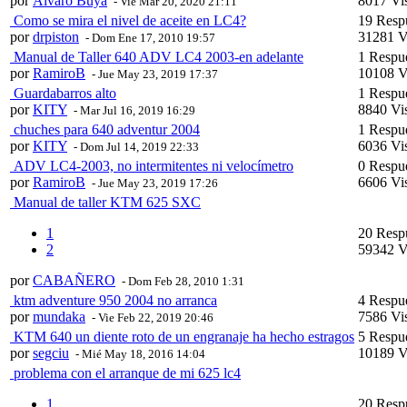
por
Alvaro Buya
8017 Vis
- Vie Mar 20, 2020 21:11
Como se mira el nivel de aceite en LC4?
19 Resp
por
drpiston
31281 V
- Dom Ene 17, 2010 19:57
Manual de Taller 640 ADV LC4 2003-en adelante
1 Respu
por
RamiroB
10108 V
- Jue May 23, 2019 17:37
Guardabarros alto
1 Respu
por
KITY
8840 Vis
- Mar Jul 16, 2019 16:29
chuches para 640 adventur 2004
1 Respu
por
KITY
6036 Vis
- Dom Jul 14, 2019 22:33
ADV LC4-2003, no intermitentes ni velocímetro
0 Respu
por
RamiroB
6606 Vis
- Jue May 23, 2019 17:26
Manual de taller KTM 625 SXC
1
20 Resp
2
59342 V
por
CABAÑERO
- Dom Feb 28, 2010 1:31
ktm adventure 950 2004 no arranca
4 Respu
por
mundaka
7586 Vis
- Vie Feb 22, 2019 20:46
KTM 640 un diente roto de un engranaje ha hecho estragos
5 Respu
por
segciu
10189 V
- Mié May 18, 2016 14:04
problema con el arranque de mi 625 lc4
1
20 Resp