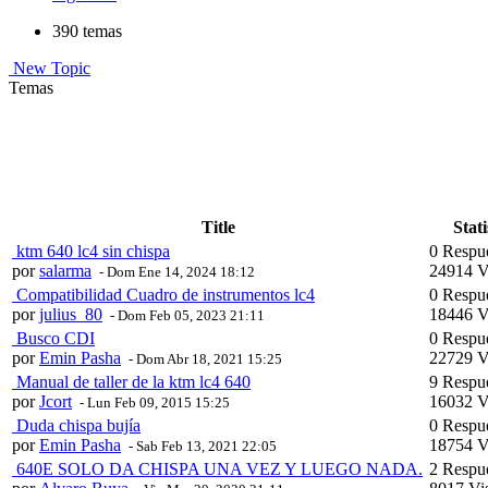
390 temas
New Topic
Temas
Title
Stati
ktm 640 lc4 sin chispa
0 Respu
por
salarma
24914 V
- Dom Ene 14, 2024 18:12
Compatibilidad Cuadro de instrumentos lc4
0 Respu
por
julius_80
18446 V
- Dom Feb 05, 2023 21:11
Busco CDI
0 Respu
por
Emin Pasha
22729 V
- Dom Abr 18, 2021 15:25
Manual de taller de la ktm lc4 640
9 Respu
por
Jcort
16032 V
- Lun Feb 09, 2015 15:25
Duda chispa bujía
0 Respu
por
Emin Pasha
18754 V
- Sab Feb 13, 2021 22:05
640E SOLO DA CHISPA UNA VEZ Y LUEGO NADA.
2 Respu