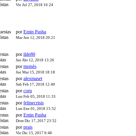
istas
Vie Jul 27, 2018 16:24
uestas
por
Emin Pasha
istas
Mar Jun 12, 2018 20:21
estas
por
ilde80
tas
Jue Abr 12, 2018 13:26
estas
por
moisès
tas
Jue Mar 15, 2018 18:18
estas
por
alexmaset
tas
Sab Feb 17, 2018 12:49
estas
por
coru
tas
Lun Feb 05, 2018 11:33
estas
por
felinecrisis
tas
Lun Ene 01, 2018 15:52
estas
por
Emin Pasha
istas
Dom Dic 17, 2017 23:52
estas
por
prais
istas
Vie Dic 15, 2017 0:48