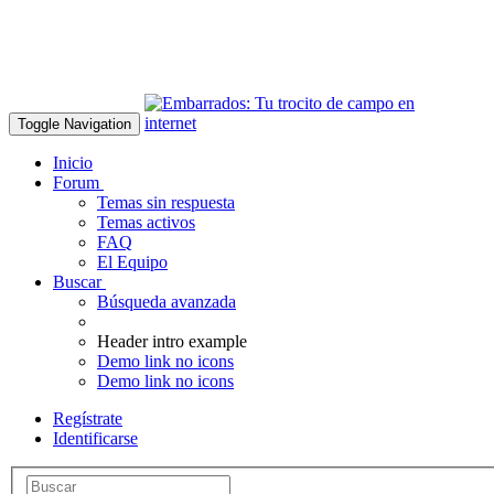
Toggle Navigation
Inicio
Forum
Temas sin respuesta
Temas activos
FAQ
El Equipo
Buscar
Búsqueda avanzada
Header intro example
Demo link no icons
Demo link no icons
Regístrate
Identificarse