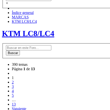
×
Índice general
MARCAS
KTM LC8/LC4
KTM LC8/LC4
Buscar
390 temas
Página
1
de
13
1
2
3
4
5
…
13
Siguiente