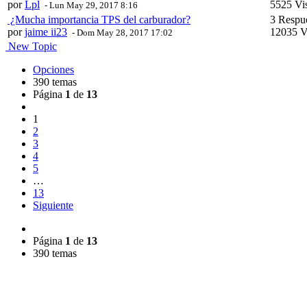
por
Lpl
5525 Vis
- Lun May 29, 2017 8:16
¿Mucha importancia TPS del carburador?
3 Respu
por
jaime ii23
12035 V
- Dom May 28, 2017 17:02
New Topic
Opciones
390 temas
Página
1
de
13
1
2
3
4
5
…
13
Siguiente
Página
1
de
13
390 temas