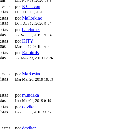
tas
Mié Nov 18, 2020 18:34
uestas
por
E Chacon
istas
Dom Oct 18, 2020 15:03
estas
por
Mallorkino
istas
Dom Abr 12, 2020 9:54
estas
por
batelumes
tas
Jue Sep 05, 2019 19:04
estas
por
KITY
tas
Mar Jul 16, 2019 16:25
estas
por
RamiroB
tas
Jue May 23, 2019 17:26
uestas
por
Markesino
istas
Mar Mar 26, 2019 19:19
estas
por
mundaka
tas
Lun Mar 04, 2019 0:49
estas
por
daviken
istas
Lun Jul 30, 2018 23:42
uestas
por
daviken