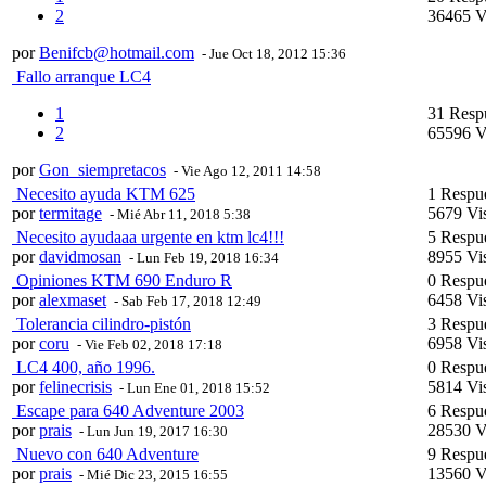
2
36465 V
por
Benifcb@hotmail.com
- Jue Oct 18, 2012 15:36
Fallo arranque LC4
1
31 Resp
2
65596 V
por
Gon_siempretacos
- Vie Ago 12, 2011 14:58
Necesito ayuda KTM 625
1 Respu
por
termitage
5679 Vis
- Mié Abr 11, 2018 5:38
Necesito ayudaaa urgente en ktm lc4!!!
5 Respu
por
davidmosan
8955 Vis
- Lun Feb 19, 2018 16:34
Opiniones KTM 690 Enduro R
0 Respu
por
alexmaset
6458 Vis
- Sab Feb 17, 2018 12:49
Tolerancia cilindro-pistón
3 Respu
por
coru
6958 Vis
- Vie Feb 02, 2018 17:18
LC4 400, año 1996.
0 Respu
por
felinecrisis
5814 Vis
- Lun Ene 01, 2018 15:52
Escape para 640 Adventure 2003
6 Respu
por
prais
28530 V
- Lun Jun 19, 2017 16:30
Nuevo con 640 Adventure
9 Respu
por
prais
13560 V
- Mié Dic 23, 2015 16:55