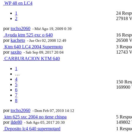
WP 48 en LC4
1
24 Resp
2
27918 V
por
tocho2060
- Mié Ago 19, 2009 0:39
Ayuda ktm 525 exc o 640
16 Resp
por
kacheto
26508 V
- Jue Oct 02, 2008 12:49
Ktm 640 LC4 2004 Supermoto
3 Respu
por
saxito
12743 V
- Sab Sep 09, 2017 20:04
CARBURACION KTM 640
1
…
4
150 Res
5
169900 
6
7
8
por
tocho2060
- Dom Feb 07, 2010 14:12
ktm 625 sxc 2004 no tiene chispa
5 Respu
por
ilde80
149802 
- Sab Ago 05, 2017 20:30
Deposito lc4 640 supermotard
1 Respu