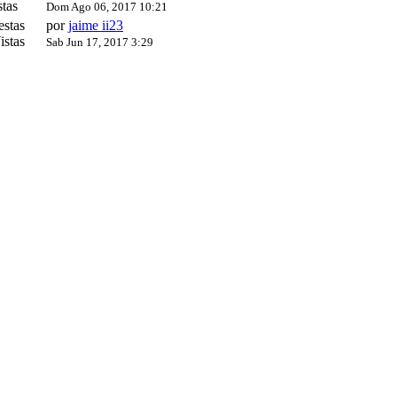
tas
Dom Ago 06, 2017 10:21
estas
por
jaime ii23
istas
Sab Jun 17, 2017 3:29