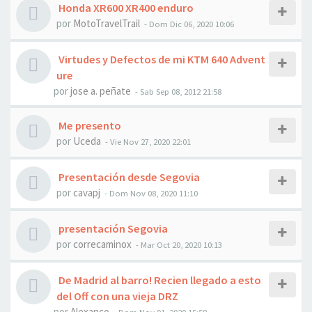
Honda XR600 XR400 enduro
por
MotoTravelTrail
- Dom Dic 06, 2020 10:06
Virtudes y Defectos de mi KTM 640 Advent
ure
por
jose a. peñate
- Sab Sep 08, 2012 21:58
Me presento
por
Uceda
- Vie Nov 27, 2020 22:01
Presentación desde Segovia
por
cavapj
- Dom Nov 08, 2020 11:10
presentación Segovia
por
correcaminox
- Mar Oct 20, 2020 10:13
De Madrid al barro! Recien llegado a esto
del Off con una vieja DRZ
por
Alexanco