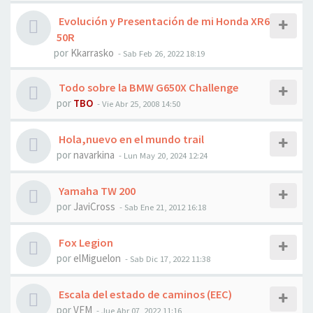
Evolución y Presentación de mi Honda XR6
50R
por
Kkarrasko
- Sab Feb 26, 2022 18:19
Todo sobre la BMW G650X Challenge
por
TBO
- Vie Abr 25, 2008 14:50
Hola,nuevo en el mundo trail
por
navarkina
- Lun May 20, 2024 12:24
Yamaha TW 200
por
JaviCross
- Sab Ene 21, 2012 16:18
Fox Legion
por
elMiguelon
- Sab Dic 17, 2022 11:38
Escala del estado de caminos (EEC)
por
VEM
- Jue Abr 07, 2022 11:16