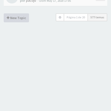
por
pacojo
- Dom May 17, 2020 17:05
Página
1
de
20
577 temas
New Topic