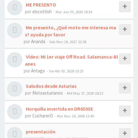
ME PRESENTO
por
elscottish
- Mar Jun 30, 2020 18:34
Me presento, ¿Qué moto me interesa ma
s? ayuda por favor
por
Ananda
- Sab Nov 18, 2017 21:58
Vídeo: Mi 1er viaje Off Road. Salamanca-Bl
anes
por
Antago
- Vie Abr 03, 2020 13:23
Saludos desde Asturias
por
Motoasturianos
- Mié May 27, 2020 18:32
Horquilla invertida en DR650SE
por
CucharerO
- Mar Nov 18, 2008 13:40
presentación