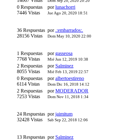
14067 Vistas
Dom Sep 20, 2020 20:20
0 Respuestas
por
lunachorri
7446 Vistas
Jue Ago 20, 2020 18:51
36 Respuestas
por
.:embarrados:.
28156 Vistas
Dom May 10, 2020 22:00
1 Respuestas
por
gasseosa
7768 Vistas
Mié Jun 12, 2019 10:38
2 Respuestas
por
Salminez
8055 Vistas
Mié Feb 13, 2019 22:57
0 Respuestas
por
albertoestireno
6114 Vistas
Dom Dic 16, 2018 14:12
2 Respuestas
por
MODERADOR
7253 Vistas
Dom Nov 11, 2018 1:34
24 Respuestas
por
jaimitum
32428 Vistas
Sab Sep 22, 2018 12:06
13 Respuestas
por
Salminez