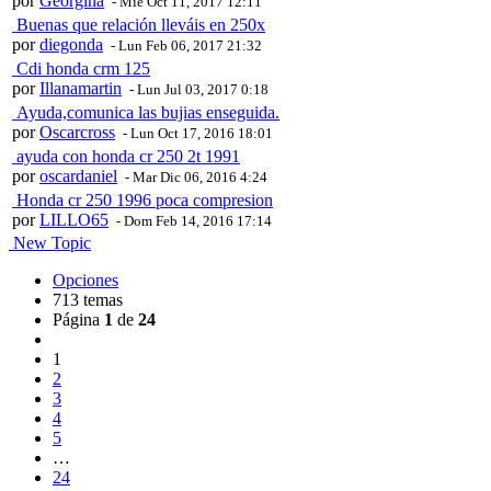
por
Georgina
- Mié Oct 11, 2017 12:11
Buenas que relación lleváis en 250x
por
diegonda
- Lun Feb 06, 2017 21:32
Cdi honda crm 125
por
Illanamartin
- Lun Jul 03, 2017 0:18
Ayuda,comunica las bujias enseguida.
por
Oscarcross
- Lun Oct 17, 2016 18:01
ayuda con honda cr 250 2t 1991
por
oscardaniel
- Mar Dic 06, 2016 4:24
Honda cr 250 1996 poca compresion
por
LILLO65
- Dom Feb 14, 2016 17:14
New Topic
Opciones
713 temas
Página
1
de
24
1
2
3
4
5
…
24