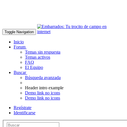
Toggle Navigation
Inicio
Forum
Temas sin respuesta
Temas activos
FAQ
El Equipo
Buscar
Búsqueda avanzada
Header intro example
Demo link no icons
Demo link no icons
Regístrate
Identificarse