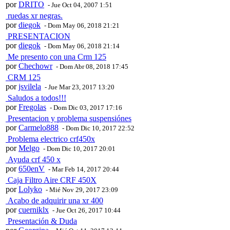
por
DRITO
- Jue Oct 04, 2007 1:51
ruedas xr negras.
por
diegok
- Dom May 06, 2018 21:21
PRESENTACION
por
diegok
- Dom May 06, 2018 21:14
Me presento con una Crm 125
por
Chechowr
- Dom Abr 08, 2018 17:45
CRM 125
por
jsvilela
- Jue Mar 23, 2017 13:20
Saludos a todos!!!
por
Fregolas
- Dom Dic 03, 2017 17:16
Presentacion y problema suspensiónes
por
Carmelo888
- Dom Dic 10, 2017 22:52
Problema electrico crf450x
por
Melgo
- Dom Dic 10, 2017 20:01
Ayuda crf 450 x
por
650enV
- Mar Feb 14, 2017 20:44
Caja Filtro Aire CRF 450X
por
Lolyko
- Mié Nov 29, 2017 23:09
Acabo de adquirir una xr 400
por
cuerniklx
- Jue Oct 26, 2017 10:44
Presentación & Duda