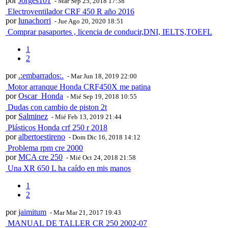
por
Jorges101
- Mar Sep 25, 2018 17:38
Electroventilador CRF 450 R año 2016
por
lunachorri
- Jue Ago 20, 2020 18:51
Comprar pasaportes , licencia de conducir,DNI, IELTS,TOEFL
1
2
por
.:embarrados:.
- Mar Jun 18, 2019 22:00
Motor arranque Honda CRF450X me patina
por
Oscar_Honda
- Mié Sep 19, 2018 10:55
Dudas con cambio de piston 2t
por
Salminez
- Mié Feb 13, 2019 21:44
Plásticos Honda crf 250 r 2018
por
albertoestireno
- Dom Dic 16, 2018 14:12
Problema rpm cre 2000
por
MCA cre 250
- Mié Oct 24, 2018 21:58
Una XR 650 L ha caído en mis manos
1
2
por
jaimitum
- Mar Mar 21, 2017 19:43
MANUAL DE TALLER CR 250 2002-07