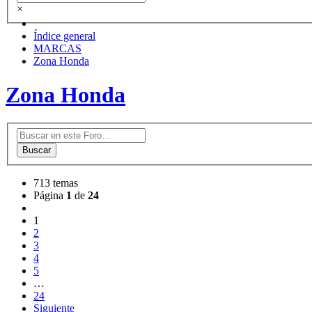
×
Índice general
MARCAS
Zona Honda
Zona Honda
Buscar
713 temas
Página
1
de
24
1
2
3
4
5
…
24
Siguiente