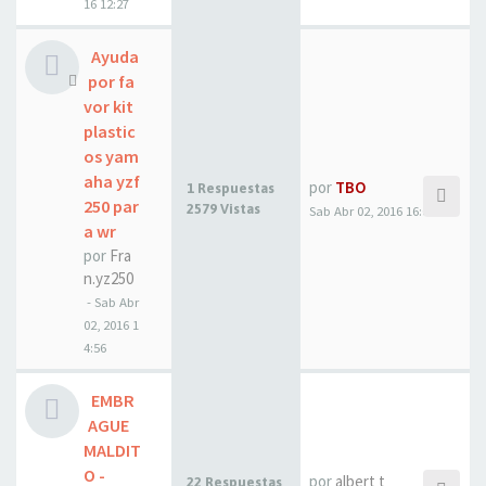
16 12:27
Ayuda
por fa
vor kit
plastic
os yam
aha yzf
por
TBO
1 Respuestas
250 par
2579 Vistas
Sab Abr 02, 2016 16:03
a wr
por
Fra
n.yz250
- Sab Abr
02, 2016 1
4:56
EMBR
AGUE
MALDIT
O -
por
albert t
22 Respuestas