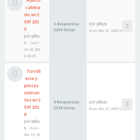
Hueco
cablea
do wr2
50f 201
por
pikus
1 Respuestas
5
2639 Vistas
Dom Abr 10, 2016 14:00
por
piku
s
- Jue F
eb 18, 201
6 20:29
Tornill
eria y
piezas
sobran
tes wr2
por
pikus
0 Respuestas
50f 201
2338 Vistas
Dom Abr 10, 2016 12:27
6
por
piku
s
- Dom
Abr 10, 20