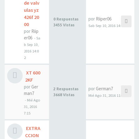
de valv
ulas yz
426f 20
por
Riiper06
0 Respuestas
00
3455 Vistas
Sab Sep 10, 2016 14:02
por
Riip
er06
- Sa
b Sep 10,
2016 14:0
2
XT 600
2KF
por
Ger
por
German7
2 Respuestas
man7
3668 Vistas
Mié Ago 31, 2016 11:50
- Mié Ago
31, 2016
7:15
EXTRA
CCION