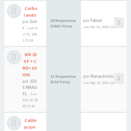
Carbu
rando
por
Fabiwr
28 Respuestas
por
Doh
22865 Vistas
Jue Sep 15, 2016 12:18
c
- Lun O
ct 31, 200
5 15:24
WR 25
0 F + C
RD= AV
ION
por
Wanautentico
12 Respuestas
por
JOS
8310 Vistas
Lun Sep 12, 2016 22:15
E MANU
EL
- Lun
Ene 10, 20
05 17:42
Calibr
acion