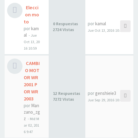
Elecci
on mo
to
por
kamal
0 Respuestas
por
kam
2724 Vistas
Jue Oct 13, 2016 10:59
al
- Jue
Oct 13, 20
16 10:59
CAMBI
O MOT
OR WR
2001 P
OR WR
por
genshieie3
12 Respuestas
2003
7272 Vistas
Jue Sep 29, 2016 10:44
por
Man
zano_zg
z
- Mié M
ar 02, 201
6 9:47