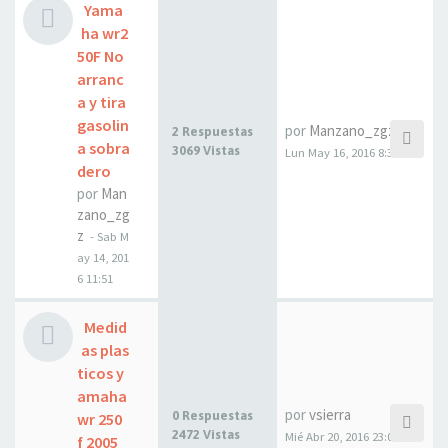
Yama
ha wr2
50F No
arranc
a y tira
gasolin
por
Manzano_zgz
2 Respuestas
a sobra
3069 Vistas
Lun May 16, 2016 8:33
dero
por
Man
zano_zg
z
- Sab M
ay 14, 201
6 11:51
Medid
as plas
ticos y
amaha
por
vsierra
0 Respuestas
wr 250
2472 Vistas
Mié Abr 20, 2016 23:06
f 2005