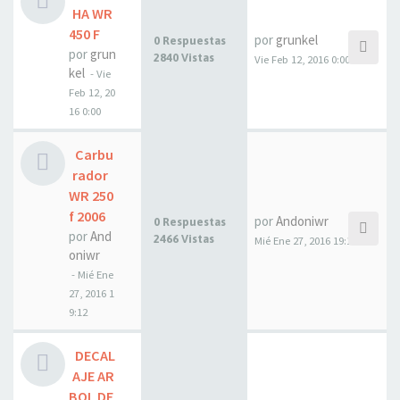
HA WR
450 F
por
grunkel
0 Respuestas
por
grun
2840 Vistas
Vie Feb 12, 2016 0:00
kel
- Vie
Feb 12, 20
16 0:00
Carbu
rador
WR 250
f 2006
por
Andoniwr
0 Respuestas
por
And
2466 Vistas
Mié Ene 27, 2016 19:12
oniwr
- Mié Ene
27, 2016 1
9:12
DECAL
AJE AR
BOL DE