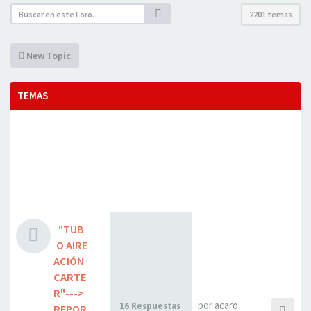
2201 temas
New Topic
TEMAS
"TUB
O AIRE
ACIÓN
CARTE
R"--->
por
acaro
16 Respuestas
REPOR