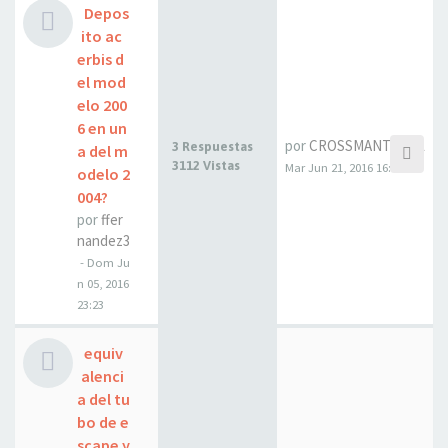
Depos
ito ac
erbis d
el mod
elo 200
6 en un
por
CROSSMANTOTAL
3 Respuestas
a del m
3112 Vistas
Mar Jun 21, 2016 16:12
odelo 2
004?
por
ffer
nandez3
- Dom Ju
n 05, 2016
23:23
equiv
alenci
a del tu
bo de e
scape y