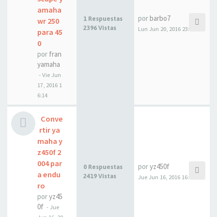
amaha
por
barbo7
1 Respuestas
wr 250
2396 Vistas
Lun Jun 20, 2016 23:20
para 45
0
por
fran
yamaha
- Vie Jun
17, 2016 1
6:14
Conve
rtir ya
maha y
z450f 2
004 par
por
yz450f
0 Respuestas
a endu
2419 Vistas
Jue Jun 16, 2016 16:44
ro
por
yz45
0f
- Jue