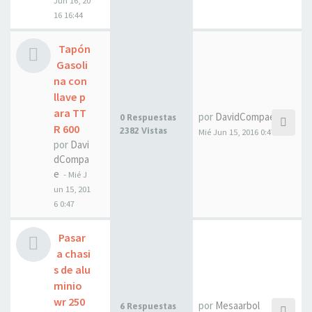
Jun 16, 20
16 16:44
Tapón
Gasoli
na con
llave p
ara TT
por
DavidCompae
0 Respuestas
R 600
2382 Vistas
Mié Jun 15, 2016 0:47
por
Davi
dCompa
e
- Mié J
un 15, 201
6 0:47
Pasar
a chasi
s de alu
minio
wr 250
por
Mesaarbol
6 Respuestas