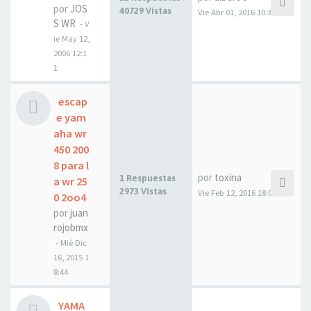
por
JOS
40729 Vistas
Vie Abr 01, 2016 10:31
S WR
- V
ie May 12,
2006 12:1
1
escap
e yam
aha wr
450 200
8 para l
por
toxina
1 Respuestas
a wr 25
2973 Vistas
Vie Feb 12, 2016 18:05
0 2oo4
por
juan
rojobmx
- Mié Dic
16, 2015 1
8:44
YAMA