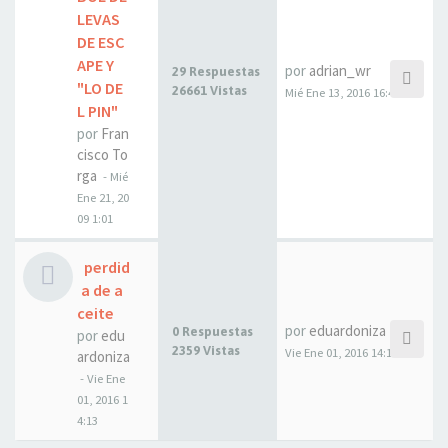
LEVAS
DE ESC
APE Y
por
adrian_wr
29 Respuestas
"LO DE
26661 Vistas
Mié Ene 13, 2016 16:46
L PIN"
por
Fran
cisco To
rga
- Mié
Ene 21, 20
09 1:01
perdid
a de a
ceite
por
eduardoniza
0 Respuestas
por
edu
2359 Vistas
Vie Ene 01, 2016 14:13
ardoniza
- Vie Ene
01, 2016 1
4:13