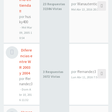
por
Wanautentico
23 Respuestas
tienda
31586 Vistas
Mié Abr 13, 2016 20:39
!!
por
hus
ky400
- Mié Mar
09, 2005 1
0:54
Difere
ncias e
ntre W
R 2003
por
ffernandez3
3 Respuestas
y 2004
3072 Vistas
Lun Abr 11, 2016 7:50
por
ffer
nandez3
- Dom A
br 10, 201
6 11:32