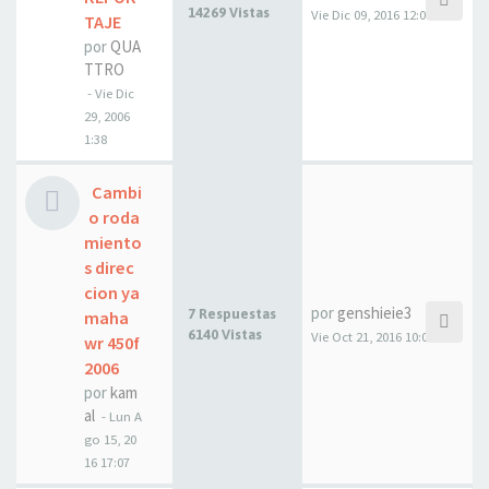
14269 Vistas
Vie Dic 09, 2016 12:09
TAJE
por
QUA
TTRO
- Vie Dic
29, 2006
1:38
Cambi
o roda
miento
s direc
cion ya
por
genshieie3
7 Respuestas
maha
6140 Vistas
Vie Oct 21, 2016 10:08
wr 450f
2006
por
kam
al
- Lun A
go 15, 20
16 17:07