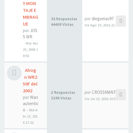
Y MON
TAJE E
MBRAG
por
diegomav97
36 Respuestas
UE
44409 Vistas
Vie Ago 19, 2016 21:02
por
JOS
S WR
- Mar Abr
25, 2006 1
8:56
Ahog
o WR2
50F del
2002
por
CROSSMANTOTAL
2 Respuestas
por
Wan
3190 Vistas
Vie Jul 22, 2016 15:50
autentic
o
- Mié A
br 13, 201
6 17:22