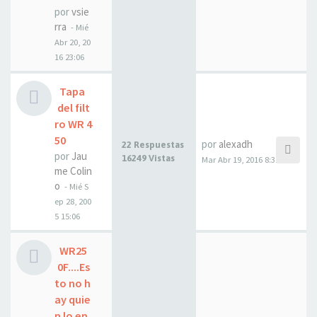
por
vsie
rra
- Mié
Abr 20, 20
16 23:06
Tapa
del filt
ro WR 4
50
por
alexadh
22 Respuestas
por
Jau
16249 Vistas
Mar Abr 19, 2016 8:31
me Colin
o
- Mié S
ep 28, 200
5 15:06
WR25
0F....Es
to no h
ay quie
n lo en