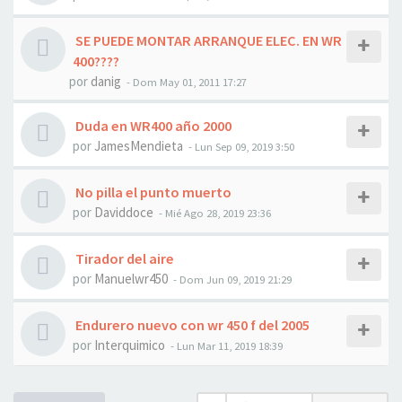
SE PUEDE MONTAR ARRANQUE ELEC. EN WR
400????
por
danig
- Dom May 01, 2011 17:27
Duda en WR400 año 2000
por
JamesMendieta
- Lun Sep 09, 2019 3:50
No pilla el punto muerto
por
Daviddoce
- Mié Ago 28, 2019 23:36
Tirador del aire
por
Manuelwr450
- Dom Jun 09, 2019 21:29
Endurero nuevo con wr 450 f del 2005
por
Interquimico
- Lun Mar 11, 2019 18:39