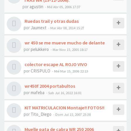
TRAS WR (15-12-2006).
por
agustin
- Mié Abr 05, 2006 17:37
Ruedas trail y otras dudas
por
Jaumext
- Mar Abr 08, 2014 15:27
wr 450 se me mueve mucho de delante
por
pelukkero
- Mar Nov 15, 2005 18:17
colector escape AL ROJO VIVO
por
CRISPULO
- Mié Mar 15, 2006 22:13
wr450f 2004 portabultos
por
mafeba
- Sab Jul 16, 2022 16:01
KIT MATRICULACION Montaje!! FOTOS!!
por
Tito_Diego
- Dom Jul 15, 2007 23:38
Muelle pata de cabra WR 250 2006