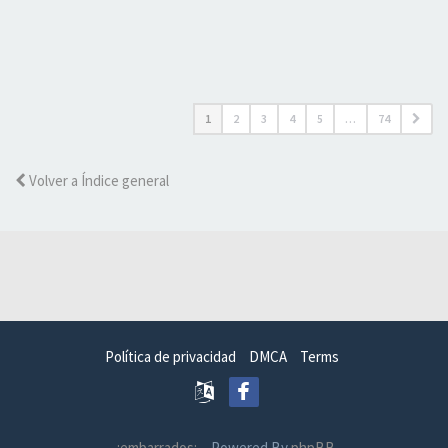
1
2
3
4
5
…
74
Volver a Índice general
Política de privacidad
DMCA
Terms
.:embarrados:.
- Powered By
phpBB