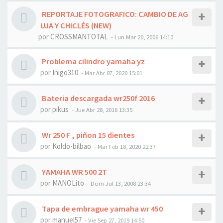
REPORTAJE FOTOGRAFICO: CAMBIO DE AG
UJA Y CHICLÉS (NEW)
por
CROSSMANTOTAL
- Lun Mar 20, 2006 14:10
Problema cilindro yamaha yz
por
Iñigo310
- Mar Abr 07, 2020 15:01
Bateria descargada wr250f 2016
por
pikus
- Jue Abr 28, 2016 13:35
Wr 250 F , piñon 15 dientes
por
Koldo-bilbao
- Mar Feb 18, 2020 22:37
YAMAHA WR 500 2T
por
MANOLito
- Dom Jul 13, 2008 23:34
Tapa de embrague yamaha wr 450
por
manuel57
- Vie Sep 27, 2019 14:50