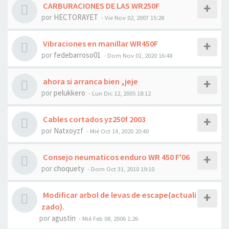
CARBURACIONES DE LAS WR250F
por
HECTORAYET
- Vie Nov 02, 2007 15:28
Vibraciones en manillar WR450F
por
fedebarroso01
- Dom Nov 01, 2020 16:48
ahora si arranca bien ,jeje
por
pelukkero
- Lun Dic 12, 2005 18:12
Cables cortados yz250f 2003
por
Natxoyzf
- Mié Oct 14, 2020 20:40
Consejo neumaticos enduro WR 450 F'06
por
choquety
- Dom Oct 31, 2010 19:10
Modificar arbol de levas de escape(actuali
zado).
por
agustin
- Mié Feb 08, 2006 1:26