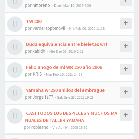
por
nmoreno
- Dom Mar 10, 2019 9:39
TW 200
por
verderappbmovil
- Mié Feb 09, 2022 11:18
Duda equivalencia entre bieletas wrf
por
xabidh
- Mié Ene 06, 2010 2:21
Fallo ahogo de mi WR 250 año 2006
por
KRIS
- Mar Feb 16, 2021 14:59
Yamaha wr250 anillos del embrague
por
Jorge fz77
- Sab Ene 23, 2021 19:23
CASI TODOS LOS DESPIECES Y MUCHOS MA
NUALES DE TALLER YAMAHA
por
robleano
- Vie Abr 04, 2008 15:52