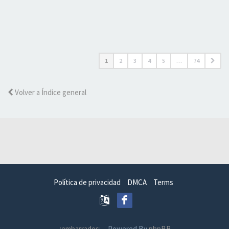
1
2
3
4
5
…
74
Volver a Índice general
Política de privacidad
DMCA
Terms
.:embarrados:.
- Powered By
phpBB