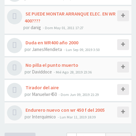
SE PUEDE MONTAR ARRANQUE ELEC. EN WR
400????
por
danig
- Dom May 01, 2011 17:27
Duda en WR400 año 2000
por
JamesMendieta
- Lun Sep 09, 2019 3:50
No pilla el punto muerto
por
Daviddoce
- Mié Ago 28, 2019 23:36
Tirador del aire
por
Manuelwr450
- Dom Jun 09, 2019 21:29
Endurero nuevo con wr 450 f del 2005
por
Interquimico
- Lun Mar 11, 2019 18:39