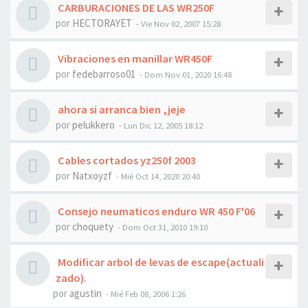
CARBURACIONES DE LAS WR250F
por
HECTORAYET
- Vie Nov 02, 2007 15:28
Vibraciones en manillar WR450F
por
fedebarroso01
- Dom Nov 01, 2020 16:48
ahora si arranca bien ,jeje
por
pelukkero
- Lun Dic 12, 2005 18:12
Cables cortados yz250f 2003
por
Natxoyzf
- Mié Oct 14, 2020 20:40
Consejo neumaticos enduro WR 450 F'06
por
choquety
- Dom Oct 31, 2010 19:10
Modificar arbol de levas de escape(actuali
zado).
por
agustin
- Mié Feb 08, 2006 1:26