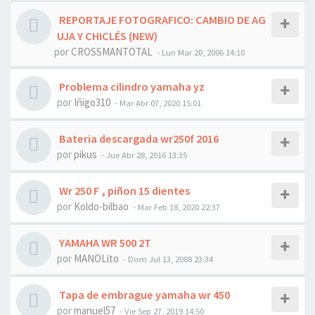
REPORTAJE FOTOGRAFICO: CAMBIO DE AG
UJA Y CHICLÉS (NEW)
por
CROSSMANTOTAL
- Lun Mar 20, 2006 14:10
Problema cilindro yamaha yz
por
Iñigo310
- Mar Abr 07, 2020 15:01
Bateria descargada wr250f 2016
por
pikus
- Jue Abr 28, 2016 13:35
Wr 250 F , piñon 15 dientes
por
Koldo-bilbao
- Mar Feb 18, 2020 22:37
YAMAHA WR 500 2T
por
MANOLito
- Dom Jul 13, 2008 23:34
Tapa de embrague yamaha wr 450
por
manuel57
- Vie Sep 27, 2019 14:50