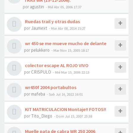
TRAS WR (15-12-2006).
por
agustin
- Mié Abr 05, 2006 17:37
Ruedas trail y otras dudas
por
Jaumext
- Mar Abr 08, 2014 15:27
wr 450 se me mueve mucho de delante
por
pelukkero
- Mar Nov 15, 2005 18:17
colector escape AL ROJO VIVO
por
CRISPULO
- Mié Mar 15, 2006 22:13
wr450f 2004 portabultos
por
mafeba
- Sab Jul 16, 2022 16:01
KIT MATRICULACION Montaje!! FOTOS!!
por
Tito_Diego
- Dom Jul 15, 2007 23:38
Muelle pata de cabra WR 250 2006