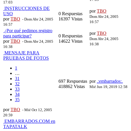
17:03
INSTRUCCIONES DE
por
TBO
USO
0 Respuestas
Dom Abr 24, 2005
por
TBO
16397 Vistas
- Dom Abr 24, 2005
16:57
16:57
¿Por qué pedimos registro
por
TBO
para participar?
0 Respuestas
Dom Abr 24, 2005
por
TBO
14622 Vistas
- Dom Abr 24, 2005
16:38
16:38
MENSAJE PARA
PRUEBAS DE FOTOS
1
…
31
697 Respuestas
por
.:embarrados:.
32
418862 Vistas
Mié Jun 19, 2019 12:58
33
34
35
por
TBO
- Mié Oct 12, 2005
20:59
EMBARRADOS.COM en
TAPATALK