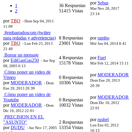
por
Sebas
1
36 Respuestas
Mar Nov 28, 2017
2
51415 Vistas
23:14
por
TBO
- Dom Sep 04, 2011
11:09
#embarradoscom (twitter
para redadas y advertencias)
8 Respuestas
por
rambo
por
TBO
23001 Vistas
- Lun Feb 25, 2013
Mié Jun 04, 2014 8:41
21:49
Borrar un mensaje
4 Respuestas
por
Fuel
por
EdiGasGas250
- Jue Sep
15178 Vistas
Mié Feb 12, 2014 15:11
08, 2005 0:13
Cómo poner un video de
por
MODERADOR
Vimeo
0 Respuestas
Dom Ene 20, 2013
por
MODERADOR
10306 Vistas
- Dom
20:39
Ene 20, 2013 20:39
Cómo poner un video de
por
MODERADOR
Youtube
0 Respuestas
Dom Dic 16, 2012
por
MODERADOR
10032 Vistas
- Dom
22:01
Dic 16, 2012 22:01
PRECISION EN EL
por
rusbel
"ASUNTO"
2 Respuestas
Lun Ene 02, 2012
por
DUDU
13354 Vistas
- Jue Nov 17, 2005
16:13