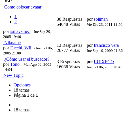
18:47
Como colocar avatar
1
30 Respuestas
por
soliman
2
54048 Vistas
Vie Dic 23, 2011 11:50
por
ismavsmec
- Jue Sep 29,
2005 19:46
Nikname
13 Respuestas
por
francisco vera
por
Facchi_WR
- Jue Oct 06,
26777 Vistas
Jue Sep 10, 2009 21:36
2005 21:00
¿Cómo usar el buscador?
3 Respuestas
por
LUIXFCO
por
Toño
- Mar Ago 02, 2005
16086 Vistas
Jue Oct 06, 2005 20:43
14:04
New Topic
Opciones
18 temas
Página
1
de
1
18 temas