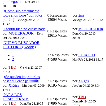
por
diegocbr
- Lun Oct 02,
2006 3:18
¿Como subir facilmente
fotos a los foros? con fotos
0 Respuestas
por
2mj
por
2mj
13004 Vistas
- Vie Ago 29, 2014
Vie Ago 29, 2014 11:42
11:42
Escribir bien no cuesta nada
por
MODERADOR
0 Respuestas
por
MODERADOR
- Dom
Dom Oct 20, 2013
13615 Vistas
Oct 20, 2013 20:40
20:40
NUEVO BUSCADOR
DEL FORO (Google)
1
22 Respuestas
por
LUIXFCO
2
47588 Vistas
Mar Feb 28, 2012 13:17
por
TBO
- Vie Mar 23, 2007
21:33
¿Se pueden imprimir los
post del Foro? ¡¡Síííííííí!!
3 Respuestas
por
XRgas
por
XRgas
16195 Vistas
- Mié Jun 03, 2009
Jue Jun 04, 2009 8:34
17:11
PARA LOS
por
TBO
DESESPERAOS
0 Respuestas
Dom Abr 24, 2005
por
TBO
17096 Vistas
- Dom Abr 24, 2005
17:03