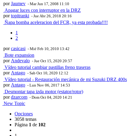
por
Jaumev
- Mar Jun 17, 2008 11:10
Apagar luces con interruptor en la DRZ
por
topitranki
- Jue Abr 26, 2018 20:16
Ñapa bomba aceleracion del FCR, ya esta probada!!!!
1
2
por
casicasi
- Mié Feb 10, 2010 13:42
Bote expansion
por
Andevalo
- Jue Oct 15, 2020 20:57
Vídeo tutorial cambiar pastillas freno traseras
por
Antago
- Sab Oct 10, 2020 12:12
Vídeo tutorial - Restauración mecánica de mi Suzuki DRZ 400s
por
Antago
- Lun Nov 06, 2017 14:53
Desmontar tapa izda motor (estator/rotor)
por
dzarcom
- Dom Oct 04, 2020 14:21
New Topic
Opciones
3058 temas
Página
1
de
102
1