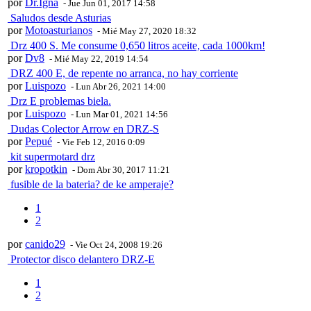
por
Dr.Igna
- Jue Jun 01, 2017 14:58
Saludos desde Asturias
por
Motoasturianos
- Mié May 27, 2020 18:32
Drz 400 S. Me consume 0,650 litros aceite, cada 1000km!
por
Dv8
- Mié May 22, 2019 14:54
DRZ 400 E, de repente no arranca, no hay corriente
por
Luispozo
- Lun Abr 26, 2021 14:00
Drz E problemas biela.
por
Luispozo
- Lun Mar 01, 2021 14:56
Dudas Colector Arrow en DRZ-S
por
Pepué
- Vie Feb 12, 2016 0:09
kit supermotard drz
por
kropotkin
- Dom Abr 30, 2017 11:21
fusible de la bateria? de ke amperaje?
1
2
por
canido29
- Vie Oct 24, 2008 19:26
Protector disco delantero DRZ-E
1
2