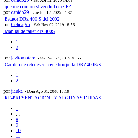
- Sab Abr 12, 2025 14:09
que me compro si vendo la drz E?
por
canido29
- Jue Jun 12, 2025 14:32
Estator DRz 400 S del 2002
por
Celicagrn
- Sab Nov 02, 2019 18:56
Manual de taller drz 400S
1
2
por
javitomotero
- Mar Nov 24, 2015 20:55
Cambio de retenes y aceite horquilla DRZ400E/S
1
2
por
jiauka
- Dom Ago 31, 2008 17:19
RE-PRESENTACION...Y ALGUNAS DUDAS...
1
…
8
9
10
11