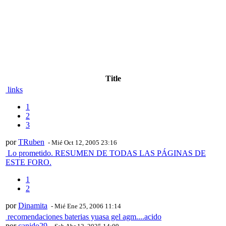
Title
links
1
2
3
por
TRuben
- Mié Oct 12, 2005 23:16
Lo prometido. RESUMEN DE TODAS LAS PÁGINAS DE
ESTE FORO.
1
2
por
Dinamita
- Mié Ene 25, 2006 11:14
recomendaciones baterias yuasa gel agm....acido
por
canido29