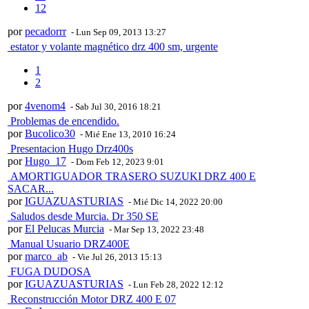
12
por
pecadorrr
- Lun Sep 09, 2013 13:27
estator y volante magnético drz 400 sm, urgente
1
2
por
4venom4
- Sab Jul 30, 2016 18:21
Problemas de encendido.
por
Bucolico30
- Mié Ene 13, 2010 16:24
Presentacion Hugo Drz400s
por
Hugo_17
- Dom Feb 12, 2023 9:01
AMORTIGUADOR TRASERO SUZUKI DRZ 400 E
SACAR...
por
IGUAZUASTURIAS
- Mié Dic 14, 2022 20:00
Saludos desde Murcia. Dr 350 SE
por
El Pelucas Murcia
- Mar Sep 13, 2022 23:48
Manual Usuario DRZ400E
por
marco_ab
- Vie Jul 26, 2013 15:13
FUGA DUDOSA
por
IGUAZUASTURIAS
- Lun Feb 28, 2022 12:12
Reconstrucción Motor DRZ 400 E 07