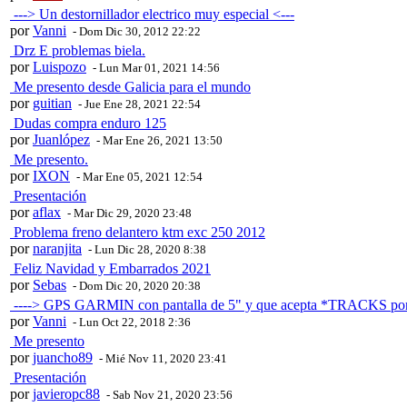
---> Un destornillador electrico muy especial <---
por
Vanni
- Dom Dic 30, 2012 22:22
Drz E problemas biela.
por
Luispozo
- Lun Mar 01, 2021 14:56
Me presento desde Galicia para el mundo
por
guitian
- Jue Ene 28, 2021 22:54
Dudas compra enduro 125
por
Juanlópez
- Mar Ene 26, 2021 13:50
Me presento.
por
IXON
- Mar Ene 05, 2021 12:54
Presentación
por
aflax
- Mar Dic 29, 2020 23:48
Problema freno delantero ktm exc 250 2012
por
naranjita
- Lun Dic 28, 2020 8:38
Feliz Navidad y Embarrados 2021
por
Sebas
- Dom Dic 20, 2020 20:38
----> GPS GARMIN con pantalla de 5" y que acepta *TRACKS por
por
Vanni
- Lun Oct 22, 2018 2:36
Me presento
por
juancho89
- Mié Nov 11, 2020 23:41
Presentación
por
javieropc88
- Sab Nov 21, 2020 23:56