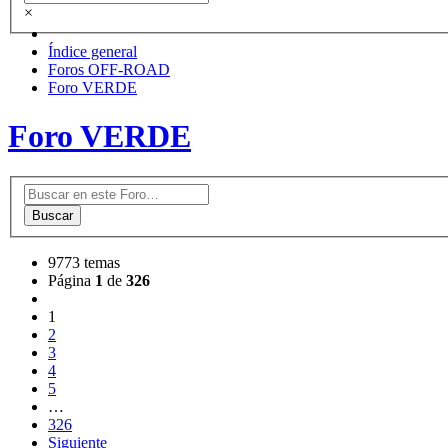
×
Índice general
Foros OFF-ROAD
Foro VERDE
Foro VERDE
Buscar
9773 temas
Página
1
de
326
1
2
3
4
5
…
326
Siguiente