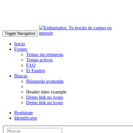
Toggle Navigation
Inicio
Forum
Temas sin respuesta
Temas activos
FAQ
El Equipo
Buscar
Búsqueda avanzada
Header intro example
Demo link no icons
Demo link no icons
Regístrate
Identificarse