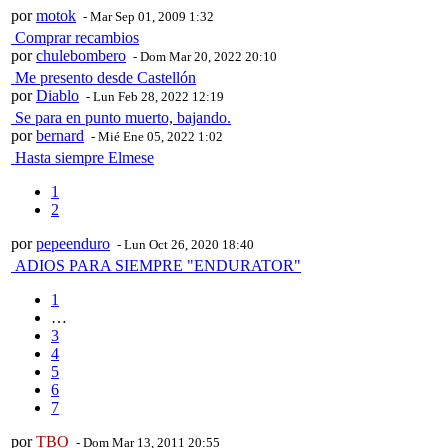
por
motok
- Mar Sep 01, 2009 1:32
Comprar recambios
por
chulebombero
- Dom Mar 20, 2022 20:10
Me presento desde Castellón
por
Diablo
- Lun Feb 28, 2022 12:19
Se para en punto muerto, bajando.
por
bernard
- Mié Ene 05, 2022 1:02
Hasta siempre Elmese
1
2
por
pepeenduro
- Lun Oct 26, 2020 18:40
ADIOS PARA SIEMPRE "ENDURATOR"
1
…
3
4
5
6
7
por
TBO
- Dom Mar 13, 2011 20:55