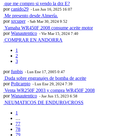
que me compro si vendo la drz E?
por
canido29
- Lun Jun 16, 2025 16:07
Me presento desde Almería.
por
xrcuper
- Sab Mar 30, 2024 9:52
Yamaha WR450F 2008 consume aceite motor
por
Wanautentico
- Vie Mar 15, 2024 7:40
COMPRAR EN ANDORRA
1
2
3
por
funbis
- Lun Ene 17, 2005 0:47
Duda sobre engranajes de bomba de aceite
por
Policarpio
- Lun Ene 29, 2024 7:39
Venta WR250F 2003 y compra WR450F 2008
por
Wanautentico
- Jue Jun 15, 2023 6:58
NEUMATICOS DE ENDURO/CROSS
1
…
77
78
79