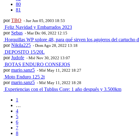
80
81
por
TBO
- Jue Jun 05, 2003 18:53
Feliz Navidad y Embarrados 2023
por
Sebas
- Mar Dic 06, 2022 12:15
Horquillas WP xplore 48, para qué sirven los agujeros del cartucho 
por
Nikila225
- Dom Ago 28, 2022 13:18
DEPOSITO 15/20L
por
Judofe
- Mié Nov 30, 2022 13:07
BOTAS ENDURO CONSEJOS
por
mario.sanz5
- Mié May 11, 2022 18:27
Moto Enduro 125 2t
por
mario.sanz5
- Mié May 11, 2022 18:28
Experiencias con el Tubliss Core: 1 año después y 3.500km
1
…
4
5
6
7
8