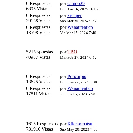
0 Respuestas
por
canido29
6895 Vistas
Lun Jun 16, 2025 16:07
0 Respuestas
por
xrcuper
29158 Vistas
Sab Mar 30, 2024 9:52
0 Respuestas
por
Wanautentico
13598 Vistas
Vie Mar 15, 2024 7:40
52 Respuestas
por
TBO
40987 Vistas
Mar Feb 27, 2024 0:12
0 Respuestas
por
Policarpio
13625 Vistas
Lun Ene 29, 2024 7:39
0 Respuestas
por
Wanautentico
17811 Vistas
Jue Jun 15, 2023 6:58
1615 Respuestas
por
Kikekomatsu
731916 Vistas
Sab May 20, 2023 7:03