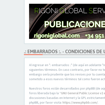
.: EMBARRADOS :. - CONDICIONES DE
Al ingresar en ".: embarrados :." (de aquí en adelante 
siguientes términos. En caso contrario, por favor no 
embargo sería prudente que los revises por tu cuenta
sometido a esos nuevos términos tal como fueron ac
Nuestros foros están desarrollados por phpBB (de aquí
foros liberada bajo la “
GNU General Public License v2 
discusiones basadas en Internet y la GPL estrictame
phpBB, por favor visita:
https://www.phpbb.com/
.