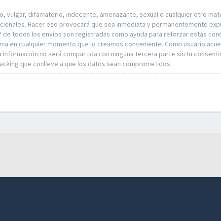
vulgar, difamatorio, indecente, amenazante, sexual o cualquier otro materi
rnacionales. Hacer eso provocará que sea inmediata y permanentemente expul
P de todos los envíos son registradas como ayuda para reforzar estas condi
r tema en cualquier momento que lo creamos conveniente. Como usuario acu
nformación no será compartida con ninguna tercera parte sin tu consentimi
hacking que conlleve a que los datos sean comprometidos.