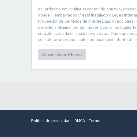
Acuerdas no enviar ningun contenido abusivo, obsceno, 
donde ".: embarrados :." está instalado o Leyes Inte
Proveedor de Servicios de Internet. Las direcciones I
derecho a eliminar, editar, mover o cerrar cualquie
será almacenada en una base de datos. Dado que esta i
considerarse responsables por cualquier intento de 
Volver a identificarse
Política de privacidad
DMCA
Terms