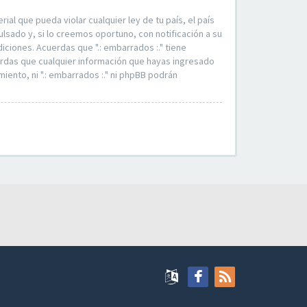
al que pueda violar cualquier ley de tu país, el país
sado y, si lo creemos oportuno, con notificación a su
ciones. Acuerdas que ".: embarrados :." tiene
erdas que cualquier información que hayas ingresado
ento, ni ".: embarrados :." ni phpBB podrán