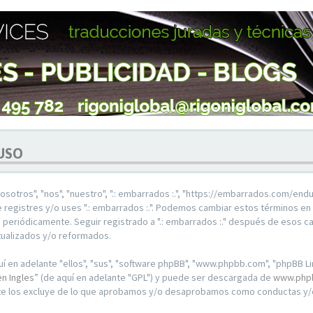
 USO
"nosotros", "nos", "nuestro", ".: embarrados :.", "https://embarrados.com/en
te registres y/o uses ".: embarrados :.". Podemos cambiar estos términos en
 periódicamente. Seguir registrado a ".: embarrados :." después de esos c
tualizados y/o reformados.
 en adelante "ellos", "sus", "software phpBB", "www.phpbb.com", "phpBB Li
en Ingles
” (de aquí en adelante "GPL") y puede ser descargada de
www.php
nte los excluye de lo que aprobamos y/o desaprobamos como conductas y/o