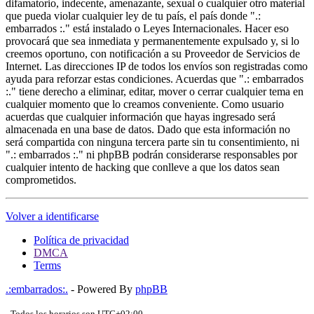
difamatorio, indecente, amenazante, sexual o cualquier otro material
que pueda violar cualquier ley de tu país, el país donde ".:
embarrados :." está instalado o Leyes Internacionales. Hacer eso
provocará que sea inmediata y permanentemente expulsado y, si lo
creemos oportuno, con notificación a su Proveedor de Servicios de
Internet. Las direcciones IP de todos los envíos son registradas como
ayuda para reforzar estas condiciones. Acuerdas que ".: embarrados
:." tiene derecho a eliminar, editar, mover o cerrar cualquier tema en
cualquier momento que lo creamos conveniente. Como usuario
acuerdas que cualquier información que hayas ingresado será
almacenada en una base de datos. Dado que esta información no
será compartida con ninguna tercera parte sin tu consentimiento, ni
".: embarrados :." ni phpBB podrán considerarse responsables por
cualquier intento de hacking que conlleve a que los datos sean
comprometidos.
Volver a identificarse
Política de privacidad
DMCA
Terms
.:embarrados:.
- Powered By
phpBB
- Todos los horarios son
UTC+02:00
-