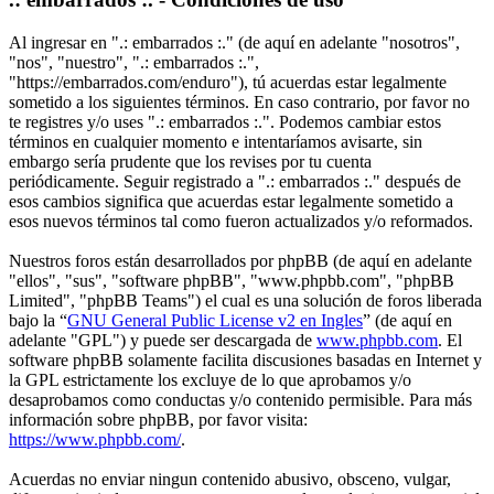
Al ingresar en ".: embarrados :." (de aquí en adelante "nosotros",
"nos", "nuestro", ".: embarrados :.",
"https://embarrados.com/enduro"), tú acuerdas estar legalmente
sometido a los siguientes términos. En caso contrario, por favor no
te registres y/o uses ".: embarrados :.". Podemos cambiar estos
términos en cualquier momento e intentaríamos avisarte, sin
embargo sería prudente que los revises por tu cuenta
periódicamente. Seguir registrado a ".: embarrados :." después de
esos cambios significa que acuerdas estar legalmente sometido a
esos nuevos términos tal como fueron actualizados y/o reformados.
Nuestros foros están desarrollados por phpBB (de aquí en adelante
"ellos", "sus", "software phpBB", "www.phpbb.com", "phpBB
Limited", "phpBB Teams") el cual es una solución de foros liberada
bajo la “
GNU General Public License v2 en Ingles
” (de aquí en
adelante "GPL") y puede ser descargada de
www.phpbb.com
. El
software phpBB solamente facilita discusiones basadas en Internet y
la GPL estrictamente los excluye de lo que aprobamos y/o
desaprobamos como conductas y/o contenido permisible. Para más
información sobre phpBB, por favor visita:
https://www.phpbb.com/
.
Acuerdas no enviar ningun contenido abusivo, obsceno, vulgar,