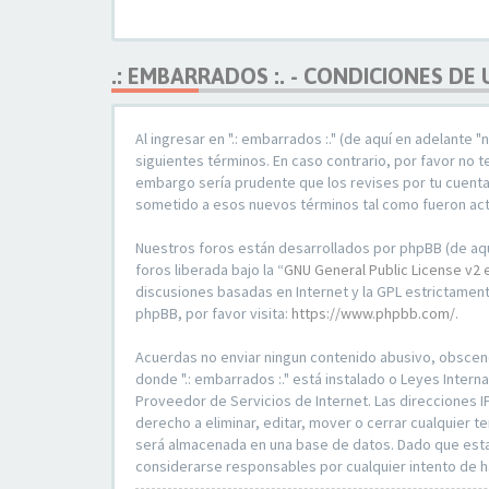
.: EMBARRADOS :. - CONDICIONES DE
Al ingresar en ".: embarrados :." (de aquí en adelante 
siguientes términos. En caso contrario, por favor no 
embargo sería prudente que los revises por tu cuenta
sometido a esos nuevos términos tal como fueron ac
Nuestros foros están desarrollados por phpBB (de aquí
foros liberada bajo la “
GNU General Public License v2 
discusiones basadas en Internet y la GPL estrictame
phpBB, por favor visita:
https://www.phpbb.com/
.
Acuerdas no enviar ningun contenido abusivo, obsceno, 
donde ".: embarrados :." está instalado o Leyes Inte
Proveedor de Servicios de Internet. Las direcciones I
derecho a eliminar, editar, mover o cerrar cualquie
será almacenada en una base de datos. Dado que esta i
considerarse responsables por cualquier intento de 