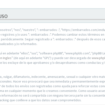
 USO
"nosotros", "nos", "nuestro", ".: embarrados :.", "https://embarrados.com/en
te registres y/o uses ".: embarrados :.". Podemos cambiar estos términos en
 periódicamente. Seguir registrado a ".: embarrados :." después de esos c
tualizados y/o reformados.
 en adelante "ellos", "sus", "software phpBB", "www.phpbb.com", "phpBB Li
en Ingles
” (de aquí en adelante "GPL") y puede ser descargada de
www.php
nte los excluye de lo que aprobamos y/o desaprobamos como conductas y/o
vulgar, difamatorio, indecente, amenazante, sexual o cualquier otro materi
rnacionales. Hacer eso provocará que sea inmediata y permanentemente expul
P de todos los envíos son registradas como ayuda para reforzar estas condi
r tema en cualquier momento que lo creamos conveniente. Como usuario acu
nformación no será compartida con ninguna tercera parte sin tu consentimi
hacking que conlleve a que los datos sean comprometidos.