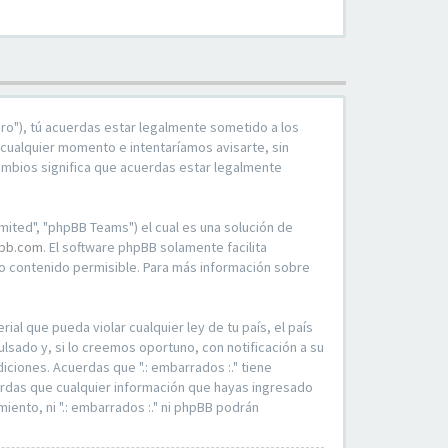
duro"), tú acuerdas estar legalmente sometido a los
 cualquier momento e intentaríamos avisarte, sin
ambios significa que acuerdas estar legalmente
mited", "phpBB Teams") el cual es una solución de
bb.com
. El software phpBB solamente facilita
 contenido permisible. Para más información sobre
al que pueda violar cualquier ley de tu país, el país
sado y, si lo creemos oportuno, con notificación a su
ciones. Acuerdas que ".: embarrados :." tiene
erdas que cualquier información que hayas ingresado
ento, ni ".: embarrados :." ni phpBB podrán