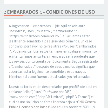
.: EMBARRADOS :. - CONDICIONES DE USO
Al ingresar en ".: embarrados :." (de aquí en adelante
"nosotros", "nos", "nuestro", ".: embarrados :.",
"https://embarrados.com/enduro"), tú acuerdas estar
legalmente sometido a los siguientes términos. En caso
contrario, por favor no te registres y/o uses ".: embarrados
:.". Podemos cambiar estos términos en cualquier momento
e intentaríamos avisarte, sin embargo sería prudente que
los revises por tu cuenta periódicamente. Seguir registrado
a ".: embarrados :." después de esos cambios significa que
acuerdas estar legalmente sometido a esos nuevos
términos tal como fueron actualizados y/o reformados.
Nuestros foros están desarrollados por phpBB (de aquí en
adelante "ellos", "sus", "software phpBB",
"www.phpbb.com", "phpBB Limited", "phpBB Teams") el
cual es una solución de foros liberada bajo la “
GNU General
Public License v2 en Ingles
” (de aquí en adelante "GPL") y