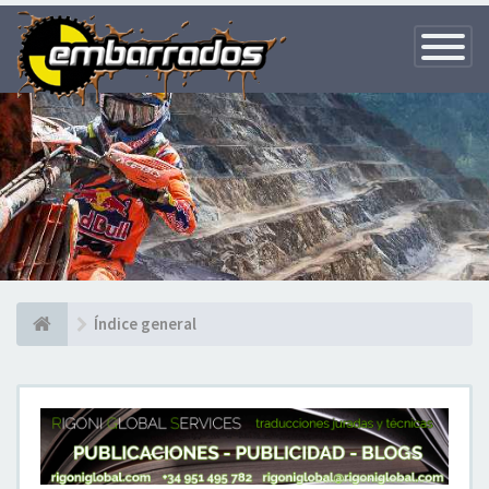
Toggle
Navigatio
Índice general