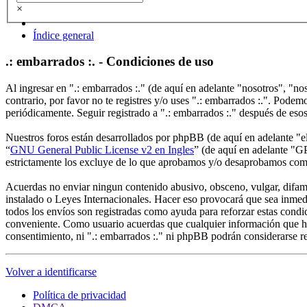
×
Índice general
.: embarrados :. - Condiciones de uso
Al ingresar en ".: embarrados :." (de aquí en adelante "nosotros", "no
contrario, por favor no te registres y/o uses ".: embarrados :.". Pode
periódicamente. Seguir registrado a ".: embarrados :." después de eso
Nuestros foros están desarrollados por phpBB (de aquí en adelante 
“
GNU General Public License v2 en Ingles
” (de aquí en adelante "
estrictamente los excluye de lo que aprobamos y/o desaprobamos com
Acuerdas no enviar ningun contenido abusivo, obsceno, vulgar, difamato
instalado o Leyes Internacionales. Hacer eso provocará que sea inmed
todos los envíos son registradas como ayuda para reforzar estas condi
conveniente. Como usuario acuerdas que cualquier información que ha
consentimiento, ni ".: embarrados :." ni phpBB podrán considerarse r
Volver a identificarse
Política de privacidad