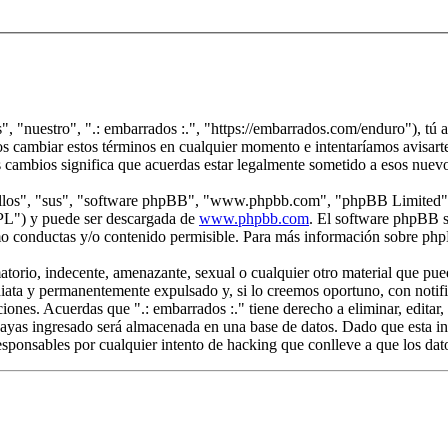
s", "nuestro", ".: embarrados :.", "https://embarrados.com/enduro"), tú 
mos cambiar estos términos en cualquier momento e intentaríamos avisarte
s cambios significa que acuerdas estar legalmente sometido a esos nuev
"ellos", "sus", "software phpBB", "www.phpbb.com", "phpBB Limited", 
GPL") y puede ser descargada de
www.phpbb.com
. El software phpBB s
o conductas y/o contenido permisible. Para más información sobre phpB
rio, indecente, amenazante, sexual o cualquier otro material que pueda 
iata y permanentemente expulsado y, si lo creemos oportuno, con notific
ciones. Acuerdas que ".: embarrados :." tiene derecho a eliminar, edita
yas ingresado será almacenada en una base de datos. Dado que esta inf
esponsables por cualquier intento de hacking que conlleve a que los da