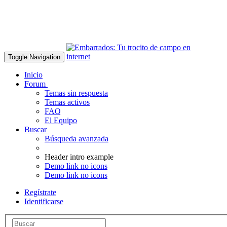
Toggle Navigation
Inicio
Forum
Temas sin respuesta
Temas activos
FAQ
El Equipo
Buscar
Búsqueda avanzada
Header intro example
Demo link no icons
Demo link no icons
Regístrate
Identificarse