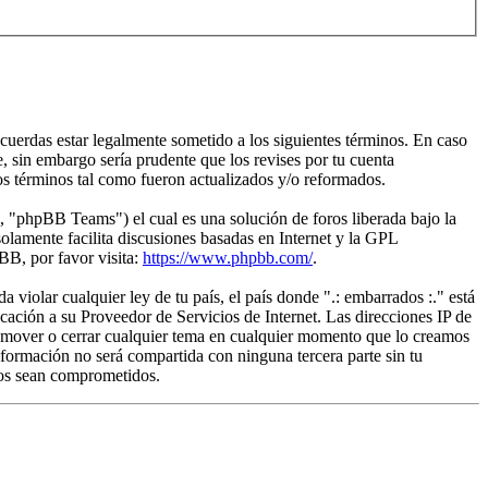
acuerdas estar legalmente sometido a los siguientes términos. En caso
, sin embargo sería prudente que los revises por tu cuenta
os términos tal como fueron actualizados y/o reformados.
"phpBB Teams") el cual es una solución de foros liberada bajo la
olamente facilita discusiones basadas en Internet y la GPL
B, por favor visita:
https://www.phpbb.com/
.
violar cualquier ley de tu país, el país donde ".: embarrados :." está
ación a su Proveedor de Servicios de Internet. Las direcciones IP de
r, mover o cerrar cualquier tema en cualquier momento que lo creamos
ormación no será compartida con ninguna tercera parte sin tu
tos sean comprometidos.