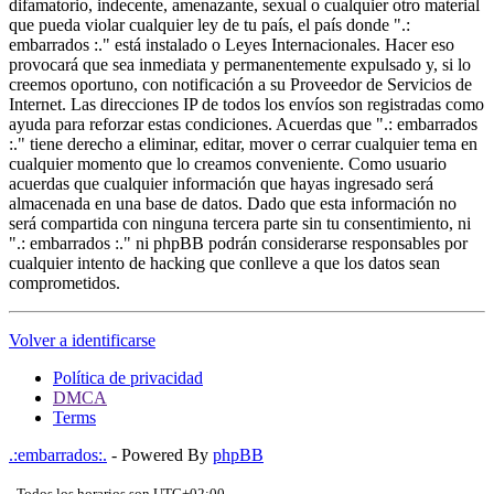
difamatorio, indecente, amenazante, sexual o cualquier otro material
que pueda violar cualquier ley de tu país, el país donde ".:
embarrados :." está instalado o Leyes Internacionales. Hacer eso
provocará que sea inmediata y permanentemente expulsado y, si lo
creemos oportuno, con notificación a su Proveedor de Servicios de
Internet. Las direcciones IP de todos los envíos son registradas como
ayuda para reforzar estas condiciones. Acuerdas que ".: embarrados
:." tiene derecho a eliminar, editar, mover o cerrar cualquier tema en
cualquier momento que lo creamos conveniente. Como usuario
acuerdas que cualquier información que hayas ingresado será
almacenada en una base de datos. Dado que esta información no
será compartida con ninguna tercera parte sin tu consentimiento, ni
".: embarrados :." ni phpBB podrán considerarse responsables por
cualquier intento de hacking que conlleve a que los datos sean
comprometidos.
Volver a identificarse
Política de privacidad
DMCA
Terms
.:embarrados:.
- Powered By
phpBB
- Todos los horarios son
UTC+02:00
-