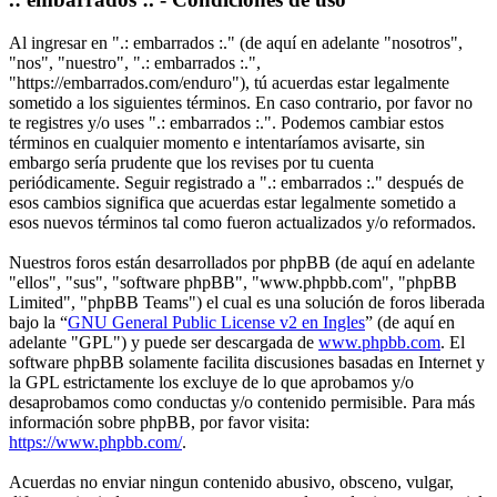
Al ingresar en ".: embarrados :." (de aquí en adelante "nosotros",
"nos", "nuestro", ".: embarrados :.",
"https://embarrados.com/enduro"), tú acuerdas estar legalmente
sometido a los siguientes términos. En caso contrario, por favor no
te registres y/o uses ".: embarrados :.". Podemos cambiar estos
términos en cualquier momento e intentaríamos avisarte, sin
embargo sería prudente que los revises por tu cuenta
periódicamente. Seguir registrado a ".: embarrados :." después de
esos cambios significa que acuerdas estar legalmente sometido a
esos nuevos términos tal como fueron actualizados y/o reformados.
Nuestros foros están desarrollados por phpBB (de aquí en adelante
"ellos", "sus", "software phpBB", "www.phpbb.com", "phpBB
Limited", "phpBB Teams") el cual es una solución de foros liberada
bajo la “
GNU General Public License v2 en Ingles
” (de aquí en
adelante "GPL") y puede ser descargada de
www.phpbb.com
. El
software phpBB solamente facilita discusiones basadas en Internet y
la GPL estrictamente los excluye de lo que aprobamos y/o
desaprobamos como conductas y/o contenido permisible. Para más
información sobre phpBB, por favor visita:
https://www.phpbb.com/
.
Acuerdas no enviar ningun contenido abusivo, obsceno, vulgar,