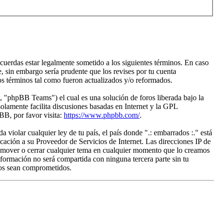
acuerdas estar legalmente sometido a los siguientes términos. En caso
, sin embargo sería prudente que los revises por tu cuenta
os términos tal como fueron actualizados y/o reformados.
"phpBB Teams") el cual es una solución de foros liberada bajo la
olamente facilita discusiones basadas en Internet y la GPL
B, por favor visita:
https://www.phpbb.com/
.
violar cualquier ley de tu país, el país donde ".: embarrados :." está
ación a su Proveedor de Servicios de Internet. Las direcciones IP de
r, mover o cerrar cualquier tema en cualquier momento que lo creamos
ormación no será compartida con ninguna tercera parte sin tu
tos sean comprometidos.