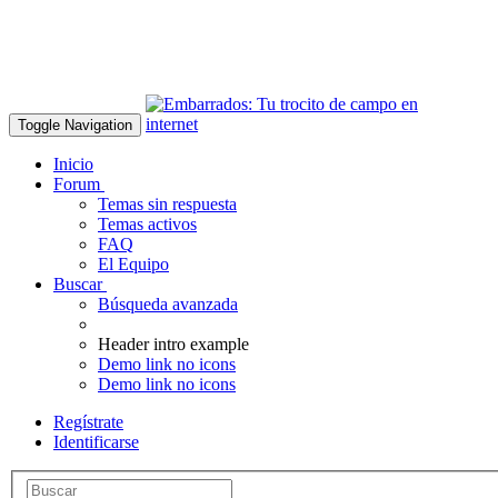
Toggle Navigation
Inicio
Forum
Temas sin respuesta
Temas activos
FAQ
El Equipo
Buscar
Búsqueda avanzada
Header intro example
Demo link no icons
Demo link no icons
Regístrate
Identificarse