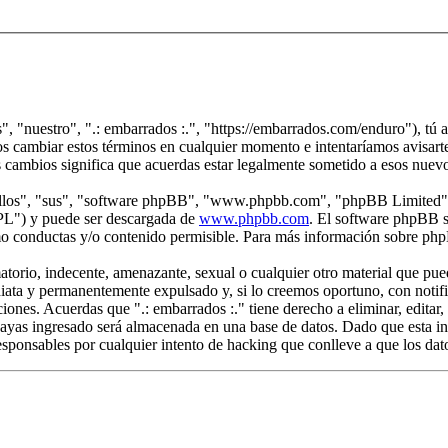
s", "nuestro", ".: embarrados :.", "https://embarrados.com/enduro"), tú 
mos cambiar estos términos en cualquier momento e intentaríamos avisarte
s cambios significa que acuerdas estar legalmente sometido a esos nuev
"ellos", "sus", "software phpBB", "www.phpbb.com", "phpBB Limited", 
GPL") y puede ser descargada de
www.phpbb.com
. El software phpBB s
o conductas y/o contenido permisible. Para más información sobre phpB
rio, indecente, amenazante, sexual o cualquier otro material que pueda 
iata y permanentemente expulsado y, si lo creemos oportuno, con notific
ciones. Acuerdas que ".: embarrados :." tiene derecho a eliminar, edita
yas ingresado será almacenada en una base de datos. Dado que esta inf
esponsables por cualquier intento de hacking que conlleve a que los da