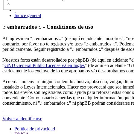
×
Índice general
.: embarrados :. - Condiciones de uso
Al ingresar en ".: embarrados :." (de aquí en adelante "nosotros", "no
contrario, por favor no te registres y/o uses ".: embarrados :.". Pode
periódicamente. Seguir registrado a ".: embarrados :." después de eso
Nuestros foros están desarrollados por phpBB (de aquí en adelante 
“
GNU General Public License v2 en Ingles
” (de aquí en adelante "
estrictamente los excluye de lo que aprobamos y/o desaprobamos com
Acuerdas no enviar ningun contenido abusivo, obsceno, vulgar, difamato
instalado o Leyes Internacionales. Hacer eso provocará que sea inmed
todos los envíos son registradas como ayuda para reforzar estas condi
conveniente. Como usuario acuerdas que cualquier información que ha
consentimiento, ni ".: embarrados :." ni phpBB podrán considerarse r
Volver a identificarse
Política de privacidad