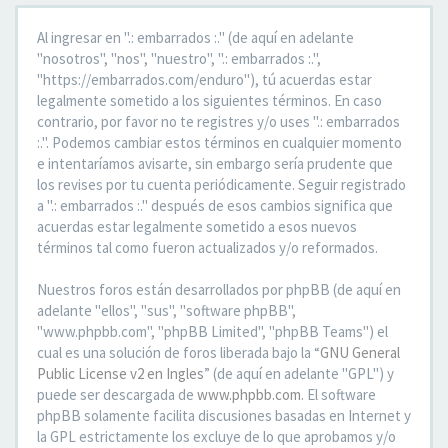
Al ingresar en ".: embarrados :." (de aquí en adelante
"nosotros", "nos", "nuestro", ".: embarrados :.",
"https://embarrados.com/enduro"), tú acuerdas estar
legalmente sometido a los siguientes términos. En caso
contrario, por favor no te registres y/o uses ".: embarrados
:.". Podemos cambiar estos términos en cualquier momento
e intentaríamos avisarte, sin embargo sería prudente que
los revises por tu cuenta periódicamente. Seguir registrado
a ".: embarrados :." después de esos cambios significa que
acuerdas estar legalmente sometido a esos nuevos
términos tal como fueron actualizados y/o reformados.
Nuestros foros están desarrollados por phpBB (de aquí en
adelante "ellos", "sus", "software phpBB",
"www.phpbb.com", "phpBB Limited", "phpBB Teams") el
cual es una solución de foros liberada bajo la “
GNU General
Public License v2 en Ingles
” (de aquí en adelante "GPL") y
puede ser descargada de
www.phpbb.com
. El software
phpBB solamente facilita discusiones basadas en Internet y
la GPL estrictamente los excluye de lo que aprobamos y/o