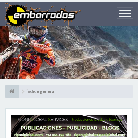
Toggle
Navigatio
Índice general