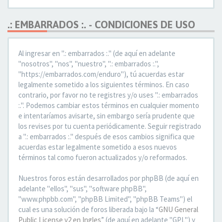
.: EMBARRADOS :. - CONDICIONES DE USO
Al ingresar en ".: embarrados :." (de aquí en adelante
"nosotros", "nos", "nuestro", ".: embarrados :.",
"https://embarrados.com/enduro"), tú acuerdas estar
legalmente sometido a los siguientes términos. En caso
contrario, por favor no te registres y/o uses ".: embarrados
:.". Podemos cambiar estos términos en cualquier momento
e intentaríamos avisarte, sin embargo sería prudente que
los revises por tu cuenta periódicamente. Seguir registrado
a ".: embarrados :." después de esos cambios significa que
acuerdas estar legalmente sometido a esos nuevos
términos tal como fueron actualizados y/o reformados.
Nuestros foros están desarrollados por phpBB (de aquí en
adelante "ellos", "sus", "software phpBB",
"www.phpbb.com", "phpBB Limited", "phpBB Teams") el
cual es una solución de foros liberada bajo la “
GNU General
Public License v2 en Ingles
” (de aquí en adelante "GPL") y