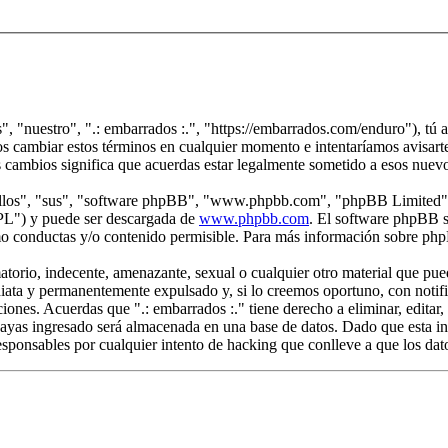
s", "nuestro", ".: embarrados :.", "https://embarrados.com/enduro"), tú 
mos cambiar estos términos en cualquier momento e intentaríamos avisarte
s cambios significa que acuerdas estar legalmente sometido a esos nuev
"ellos", "sus", "software phpBB", "www.phpbb.com", "phpBB Limited", 
GPL") y puede ser descargada de
www.phpbb.com
. El software phpBB s
o conductas y/o contenido permisible. Para más información sobre phpB
rio, indecente, amenazante, sexual o cualquier otro material que pueda 
iata y permanentemente expulsado y, si lo creemos oportuno, con notific
ciones. Acuerdas que ".: embarrados :." tiene derecho a eliminar, edita
yas ingresado será almacenada en una base de datos. Dado que esta inf
esponsables por cualquier intento de hacking que conlleve a que los da