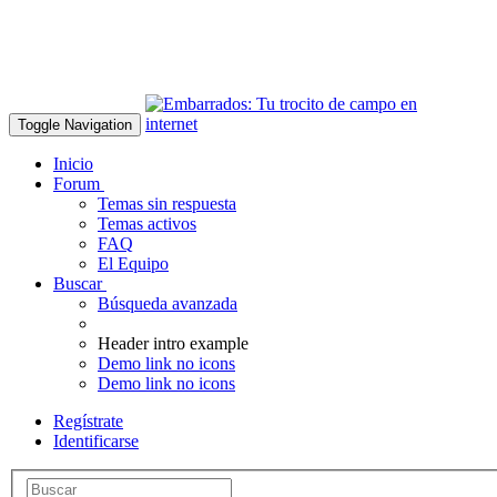
Toggle Navigation
Inicio
Forum
Temas sin respuesta
Temas activos
FAQ
El Equipo
Buscar
Búsqueda avanzada
Header intro example
Demo link no icons
Demo link no icons
Regístrate
Identificarse