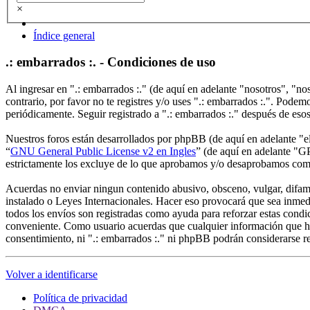
×
Índice general
.: embarrados :. - Condiciones de uso
Al ingresar en ".: embarrados :." (de aquí en adelante "nosotros", "no
contrario, por favor no te registres y/o uses ".: embarrados :.". Pode
periódicamente. Seguir registrado a ".: embarrados :." después de eso
Nuestros foros están desarrollados por phpBB (de aquí en adelante 
“
GNU General Public License v2 en Ingles
” (de aquí en adelante "
estrictamente los excluye de lo que aprobamos y/o desaprobamos com
Acuerdas no enviar ningun contenido abusivo, obsceno, vulgar, difamato
instalado o Leyes Internacionales. Hacer eso provocará que sea inmed
todos los envíos son registradas como ayuda para reforzar estas condi
conveniente. Como usuario acuerdas que cualquier información que ha
consentimiento, ni ".: embarrados :." ni phpBB podrán considerarse r
Volver a identificarse
Política de privacidad