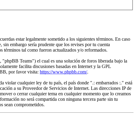
acuerdas estar legalmente sometido a los siguientes términos. En caso
, sin embargo sería prudente que los revises por tu cuenta
os términos tal como fueron actualizados y/o reformados.
"phpBB Teams") el cual es una solución de foros liberada bajo la
olamente facilita discusiones basadas en Internet y la GPL
B, por favor visita:
https://www.phpbb.com/
.
violar cualquier ley de tu país, el país donde ".: embarrados :." está
ación a su Proveedor de Servicios de Internet. Las direcciones IP de
r, mover o cerrar cualquier tema en cualquier momento que lo creamos
ormación no será compartida con ninguna tercera parte sin tu
tos sean comprometidos.