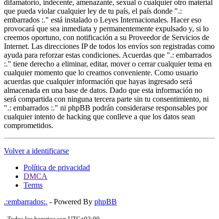
difamatorio, indecente, amenazante, sexual o cualquier otro material
que pueda violar cualquier ley de tu país, el país donde ".:
embarrados :." está instalado o Leyes Internacionales. Hacer eso
provocará que sea inmediata y permanentemente expulsado y, si lo
creemos oportuno, con notificación a su Proveedor de Servicios de
Internet. Las direcciones IP de todos los envíos son registradas como
ayuda para reforzar estas condiciones. Acuerdas que ".: embarrados
:." tiene derecho a eliminar, editar, mover o cerrar cualquier tema en
cualquier momento que lo creamos conveniente. Como usuario
acuerdas que cualquier información que hayas ingresado será
almacenada en una base de datos. Dado que esta información no
será compartida con ninguna tercera parte sin tu consentimiento, ni
".: embarrados :." ni phpBB podrán considerarse responsables por
cualquier intento de hacking que conlleve a que los datos sean
comprometidos.
Volver a identificarse
Política de privacidad
DMCA
Terms
.:embarrados:.
- Powered By
phpBB
- Todos los horarios son
UTC+02:00
-