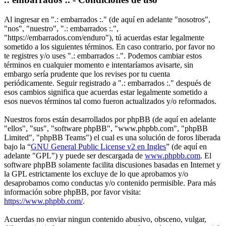
Al ingresar en ".: embarrados :." (de aquí en adelante "nosotros",
"nos", "nuestro", ".: embarrados :.",
"https://embarrados.com/enduro"), tú acuerdas estar legalmente
sometido a los siguientes términos. En caso contrario, por favor no
te registres y/o uses ".: embarrados :.". Podemos cambiar estos
términos en cualquier momento e intentaríamos avisarte, sin
embargo sería prudente que los revises por tu cuenta
periódicamente. Seguir registrado a ".: embarrados :." después de
esos cambios significa que acuerdas estar legalmente sometido a
esos nuevos términos tal como fueron actualizados y/o reformados.
Nuestros foros están desarrollados por phpBB (de aquí en adelante
"ellos", "sus", "software phpBB", "www.phpbb.com", "phpBB
Limited", "phpBB Teams") el cual es una solución de foros liberada
bajo la “
GNU General Public License v2 en Ingles
” (de aquí en
adelante "GPL") y puede ser descargada de
www.phpbb.com
. El
software phpBB solamente facilita discusiones basadas en Internet y
la GPL estrictamente los excluye de lo que aprobamos y/o
desaprobamos como conductas y/o contenido permisible. Para más
información sobre phpBB, por favor visita:
https://www.phpbb.com/
.
Acuerdas no enviar ningun contenido abusivo, obsceno, vulgar,